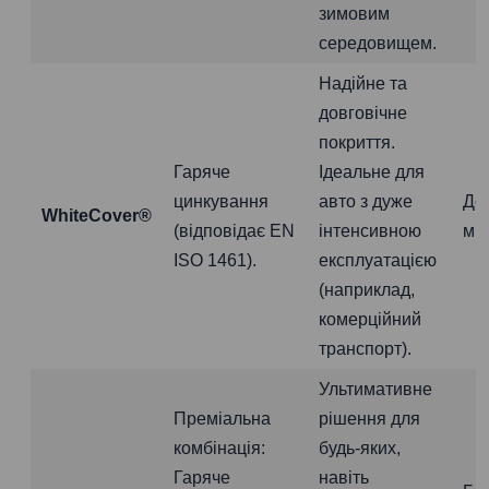
зимовим
середовищем.
Надійне та
довговічне
покриття.
Гаряче
Ідеальне для
цинкування
авто з дуже
До
WhiteCover®
(відповідає EN
інтенсивною
міс
ISO 1461).
експлуатацією
(наприклад,
комерційний
транспорт).
Ультимативне
Преміальна
рішення для
комбінація:
будь-яких,
Гаряче
навіть