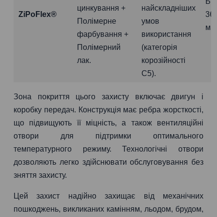
Бі
цинкування +
найскладніших
ZiPoFlex®
36
Полімерне
умов
міс
фарбування +
використання
Полімерний
(категорія
лак.
корозійності
C5).
Зона покриття цього захисту включає двигун і
коробку передач. Конструкція має ребра жорсткості,
що підвищують її міцність, а також вентиляційні
отвори для підтримки оптимального
температурного режиму. Технологічні отвори
дозволяють легко здійснювати обслуговування без
зняття захисту.
Цей захист надійно захищає від механічних
пошкоджень, викликаних камінням, льодом, брудом,