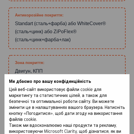
Антикорозійне покриття:
Standart (сталь+фарба) або WhiteCover®
(сталь+цинк) або ZiPoFlex®
(сталь+цинк+фарба+лак)
Зона покриття:
Двигун, КПП
Ми дбаємо про вашу конфіденційність
Цей веб-сайт використовує файли cookie для
маркетингу та статистичних цілей, а також для
ПЕРЕВАГИ
безпечної та оптимальної роботи сайту. Ви можете
змінити це в налаштуваннях вашого браузера. Натисніть
кнопку «Погодитися», щоб дати згоду на використання
МЕХАНІЧНИЙ ЗАХИСТ КАРТЕРА
файлів cookie.
Також ми вдосконалюємо наші продукти та рекламу,
Захист Kolchuga® запобігає пошкодженням картера
використовуючи Microsoft Clarity, щоб дізнатися, як ви
двигуна, приймаючи на себе удари від каменів та інших