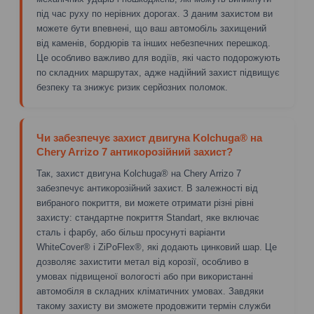
під час руху по нерівних дорогах. З даним захистом ви
можете бути впевнені, що ваш автомобіль захищений
від каменів, бордюрів та інших небезпечних перешкод.
Це особливо важливо для водіїв, які часто подорожують
по складних маршрутах, адже надійний захист підвищує
безпеку та знижує ризик серйозних поломок.
Чи забезпечує захист двигуна Kolchuga® на
Chery Arrizo 7 антикорозійний захист?
Так, захист двигуна Kolchuga® на Chery Arrizo 7
забезпечує антикорозійний захист. В залежності від
вибраного покриття, ви можете отримати різні рівні
захисту: стандартне покриття Standart, яке включає
сталь і фарбу, або більш просунуті варіанти
WhiteCover® і ZiPoFlex®, які додають цинковий шар. Це
дозволяє захистити метал від корозії, особливо в
умовах підвищеної вологості або при використанні
автомобіля в складних кліматичних умовах. Завдяки
такому захисту ви зможете продовжити термін служби