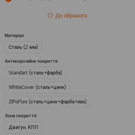
До обраного
Матеріал
Сталь (2 мм)
Антикорозійне покриття
Standart (сталь+фарба)
WhiteCover (сталь+цинк)
ZiPoFlex (сталь+цинк+фарба+лак)
Зона покриття
Двигун, КПП