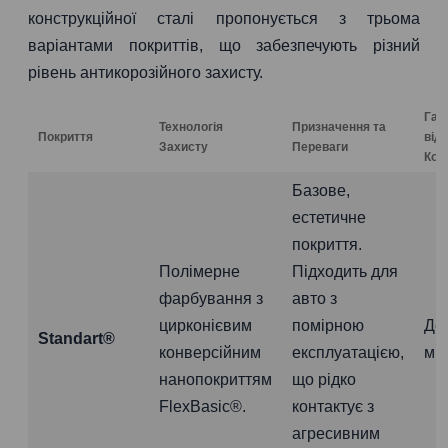
конструкційної сталі пропонується з трьома
варіантами покриттів, що забезпечують різний
рівень антикорозійного захисту.
Гар
Технологія
Призначення та
Покриття
від
Захисту
Переваги
Коро
Базове,
естетичне
покриття.
Полімерне
Підходить для
фарбування з
авто з
цирконієвим
помірною
До
Standart®
конверсійним
експлуатацією,
міс
нанопокриттям
що рідко
FlexBasic®.
контактує з
агресивним