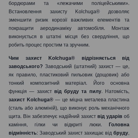
бордюрами та «лежачими поліцейськими».
Встановлення захисту Kolchuga® дозволяє
зменшити ризик корозії важливих елементів та
покращити аеродинаміку автомобіля. Монтаж
виконується в штатні місця без свердління, що
робить процес простим та зручним.
Чим захист Kolchuga® відрізняється від
заводського?
Заводський (штатний) захист — це,
як правило, пластиковий пильовик (дощовик) або
тонкий композитний матеріал. Його основна
функція — захист
від бруду та пилу
. Натомість,
захист Kolchuga®
— це міцна металева пластина
(сталь або алюміній), що виконує роль механічного
щита. Він забезпечує надійний захист
від ударів
об
каміння, гілки чи відкриті люки.
Головна
відмінність
: Заводський захист захищає від
бруду
,