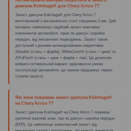
двигуна Kolchuga® для Chery Arrizo 7?
Захист двигуна Kolchuga® для Chery Arrizo 7
виготовлений з високоякісної сталі товщиною 2 мм. Цей
матеріал забезпечує надійний захист важливих
компонентів автомобіля, таких як двигун і коробка
передач, від механічних пошкоджень. Захист також
доступний з різними антикорозійними покриттями:
Standart (сталь + фарба), WhiteCover® (сталь + цинк) та
ZiPoFlex® (сталь + цинк + фарба + лак). Це дозволяє
вибрати оптимальний варіант, враховуючи умови
експлуатації автомобіля, що значно продовжує термін
служби захисту.
Які зони покриває захист двигуна Kolchuga®
на Chery Arrizo 7?
Захист двигуна Kolchuga® на Chery Arrizo 7 покриває
критично важливі зони, такі як двигун і коробка передач
(КПП). Це забезпечує комплексний захист від
механічних ударів і пошкоджень, які можуть виникнути