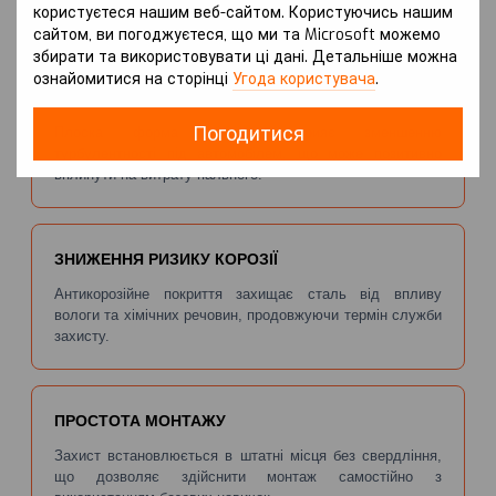
користуєтеся нашим веб-сайтом. Користуючись нашим
небезпечних предметів на дорозі.
сайтом, ви погоджуєтеся, що ми та Microsoft можемо
збирати та використовувати ці дані. Детальніше можна
ознайомитися на сторінці
Угода користувача
.
ПОКРАЩЕНА АЕРОДИНАМІКА
Погодитися
Плоска форма захисту сприяє зменшенню
турбулентності під автомобілем, що може позитивно
вплинути на витрату пального.
ЗНИЖЕННЯ РИЗИКУ КОРОЗІЇ
Антикорозійне покриття захищає сталь від впливу
вологи та хімічних речовин, продовжуючи термін служби
захисту.
ПРОСТОТА МОНТАЖУ
Захист встановлюється в штатні місця без свердління,
що дозволяє здійснити монтаж самостійно з