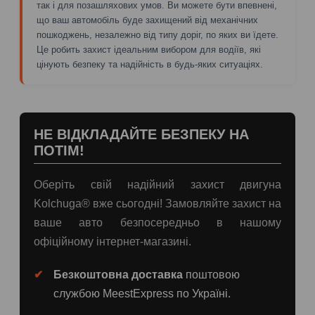
так і для позашляхових умов. Ви можете бути впевнені,
що ваш автомобіль буде захищений від механічних
пошкоджень, незалежно від типу доріг, по яких ви їдете.
Це робить захист ідеальним вибором для водіїв, які
цінують безпеку та надійність в будь-яких ситуаціях.
НЕ ВІДКЛАДАЙТЕ БЕЗПЕКУ НА
ПОТІМ!
Оберіть свій надійний захист двигуна
Kolchuga® вже сьогодні! Замовляйте захист на
ваше авто безпосередньо в нашому
офіційному інтернет-магазині.
Безкоштовна доставка
поштовою
службою MeestExpress по Україні.