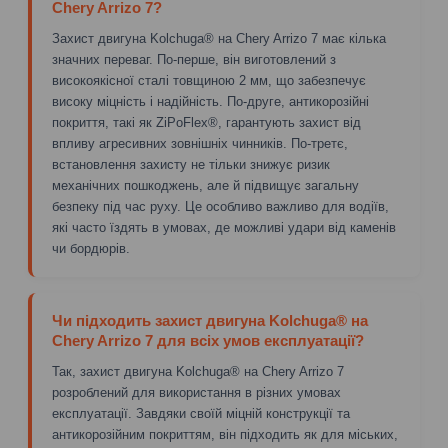
Chery Arrizo 7?
Захист двигуна Kolchuga® на Chery Arrizo 7 має кілька
значних переваг. По-перше, він виготовлений з
високоякісної сталі товщиною 2 мм, що забезпечує
високу міцність і надійність. По-друге, антикорозійні
покриття, такі як ZiPoFlex®, гарантують захист від
впливу агресивних зовнішніх чинників. По-третє,
встановлення захисту не тільки знижує ризик
механічних пошкоджень, але й підвищує загальну
безпеку під час руху. Це особливо важливо для водіїв,
які часто їздять в умовах, де можливі удари від каменів
чи бордюрів.
Чи підходить захист двигуна Kolchuga® на
Chery Arrizo 7 для всіх умов експлуатації?
Так, захист двигуна Kolchuga® на Chery Arrizo 7
розроблений для використання в різних умовах
експлуатації. Завдяки своїй міцній конструкції та
антикорозійним покриттям, він підходить як для міських,