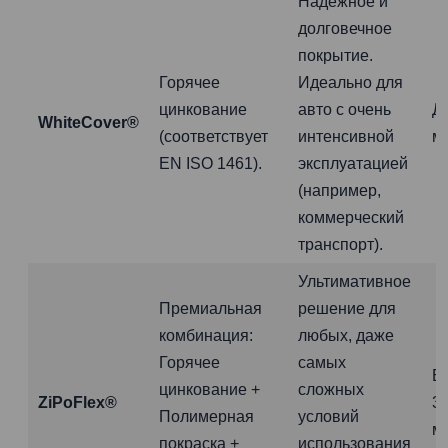
Надежное и
долговечное
покрытие.
Горячее
Идеально для
цинкование
авто с очень
Д
WhiteCover®
(соответствует
интенсивной
м
EN ISO 1461).
эксплуатацией
(например,
коммерческий
транспорт).
Ультимативное
Премиальная
решение для
комбинация:
любых, даже
Горячее
самых
Б
цинкование +
сложных
ZiPoFlex®
3
Полимерная
условий
м
покраска +
использования