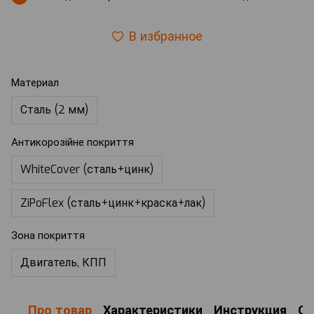
В избранное
Материал
Сталь (2 мм)
Антикорозійне покриття
WhiteCover (сталь+цинк)
ZiPoFlex (сталь+цинк+краска+лак)
Зона покриття
Двигатель, КПП
Про товар
Характеристики
Инструкция
О