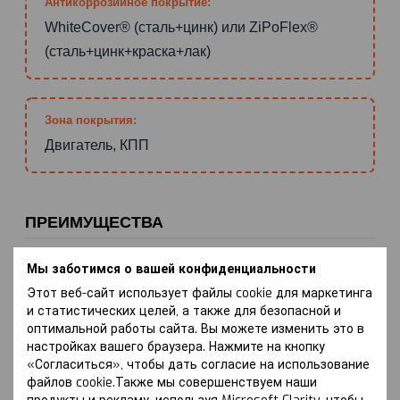
Антикоррозийное покрытие:
WhiteCover® (сталь+цинк) или ZiPoFlex®
(сталь+цинк+краска+лак)
Зона покрытия:
Двигатель, КПП
ПРЕИМУЩЕСТВА
Мы заботимся о вашей конфиденциальности
НАДЕЖНАЯ ЗАЩИТА ДВИГАТЕЛЯ
Этот веб-сайт использует файлы cookie для маркетинга
Защита Kolchuga® эффективно предотвращает
и статистических целей, а также для безопасной и
механические повреждения картера двигателя, что
оптимальной работы сайта. Вы можете изменить это в
может привести к потере масла.
настройках вашего браузера. Нажмите на кнопку
«Согласиться», чтобы дать согласие на использование
файлов cookie.Также мы совершенствуем наши