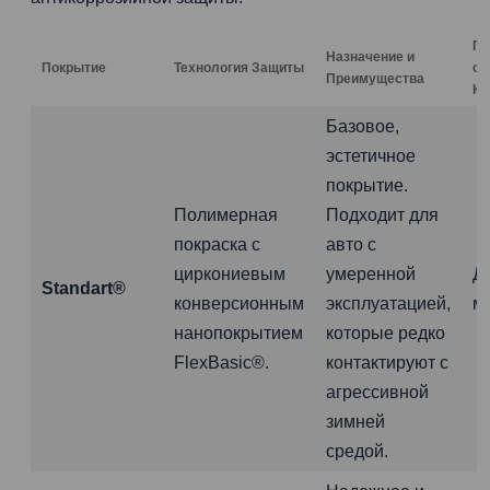
Га
Назначение и
Покрытие
Технология Защиты
от
Преимущества
Ко
Базовое,
эстетичное
покрытие.
Полимерная
Подходит для
покраска с
авто с
циркониевым
умеренной
Д
Standart®
конверсионным
эксплуатацией,
м
нанопокрытием
которые редко
FlexBasic®.
контактируют с
агрессивной
зимней
средой.