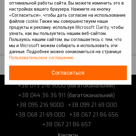
оптимальной работы сайта. Вы можете изменить это в
покоління (SC/A51) вкл. з
(SX/SY) вкл. з Рестайлінгом
настройках вашего браузера. Нажмите на кнопку
Рестайлінгом
DS
«Согласиться», чтобы дать согласие на использование
DS
Защита на DS 3 (2018 р.-)
Защита на DS 3 (2010-
файлов cookie.Также мы совершенствуем наши
II поколение (SX/SY) вкл.
2018 г.) I поколение
продукты и рекламу, используя Microsoft Clarity, чтобы
с Рестайлингом
узнать, как вы пользуетесь нашим веб-сайтом.
(SC/A51) вкл. с
В наличии
Пользуясь нашим сайтом, вы соглашаетесь с тем, что
Рестайлингом
мы и Microsoft можем собирать и использовать эти
В наличии
данные. Подробнее можно ознакомиться на странице
Пользовательское соглашение
.
Согласиться
+38 073 216 9000 (багатоканальний)
+38 044 36 36 911 (багатоканальний)
+38 095 216 9000
+38 099 21 69 000
+38 068 21 69 000
+38 067 21 86 656
+38 067 21 86 657
Контакты