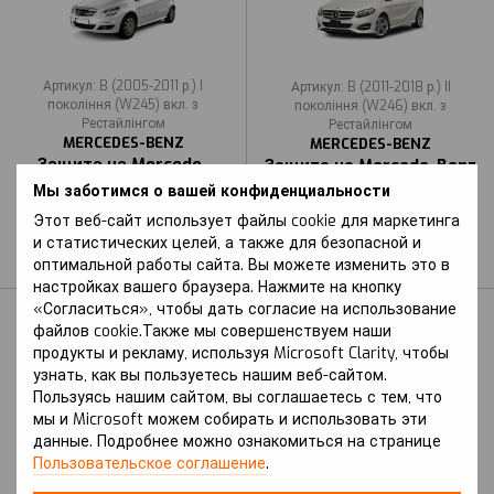
Артикул: B (2005-2011 р.) I
Артикул: B (2011-2018 р.) II
покоління (W245) вкл. з
покоління (W246) вкл. з
Рестайлінгом
Рестайлінгом
MERCEDES-BENZ
MERCEDES-BENZ
Защита на Mercede-
Защита на Mercede-Benz
Benz B (2005-2011 г.) I
B (2011-2018 г.) II
Мы заботимся о вашей конфиденциальности
поколение (W245) вкл. с
поколение (W246) вкл. с
Этот веб-сайт использует файлы cookie для маркетинга
Рестайлингом
Рестайлингом
и статистических целей, а также для безопасной и
В наличии
В наличии
оптимальной работы сайта. Вы можете изменить это в
настройках вашего браузера. Нажмите на кнопку
«Согласиться», чтобы дать согласие на использование
файлов cookie.Также мы совершенствуем наши
продукты и рекламу, используя Microsoft Clarity, чтобы
узнать, как вы пользуетесь нашим веб-сайтом.
Пользуясь нашим сайтом, вы соглашаетесь с тем, что
мы и Microsoft можем собирать и использовать эти
данные. Подробнее можно ознакомиться на странице
Пользовательское соглашение
.
Артикул: B Electric (2011-2018 р.) II