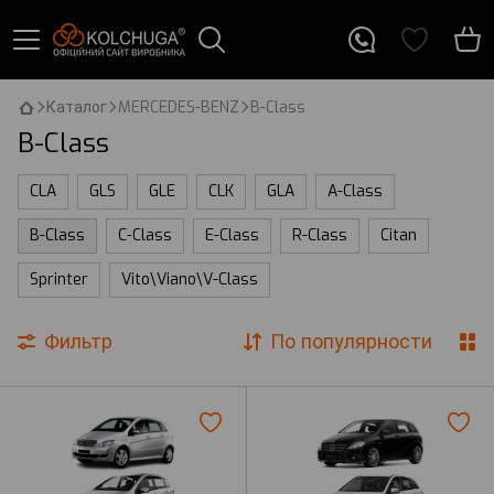
Каталог
MERCEDES-BENZ
B-Class
B-Class
CLA
GLS
GLE
CLK
GLA
A-Class
B-Class
C-Class
E-Class
R-Class
Citan
Sprinter
Vito\Viano\V-Class
Фильтр
По популярности