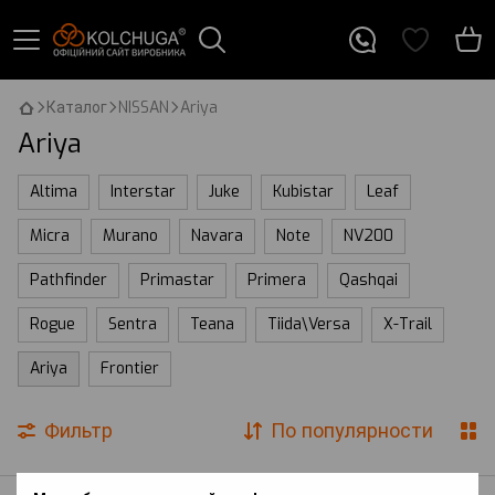
Каталог
NISSAN
Ariya
Ariya
Altima
Interstar
Juke
Kubistar
Leaf
Micra
Murano
Navara
Note
NV200
Pathfinder
Primastar
Primera
Qashqai
Rogue
Sentra
Teana
Tiida\Versa
X-Trail
Ariya
Frontier
Фильтр
По популярности