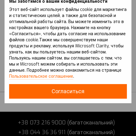
Мы заботимся о вашей конфиденциальности
Этот веб-сайт использует файлы cookie для маркетинга
и статистических целей, а также для безопасной и
оптимальной работы сайта. Вы можете изменить это в
настройках вашего браузера. Нажмите на кнопку
«Согласиться», чтобы дать согласие на использование
файлов cookie.Также мы совершенствуем наши
продукты и рекламу, используя Microsoft Clarity, чтобы
Артикул: Ariya (2023 р.-) I
узнать, как вы пользуетесь нашим веб-сайтом.
покоління (FE0)
Пользуясь нашим сайтом, вы соглашаетесь с тем, что
NISSAN
мы и Microsoft можем собирать и использовать эти
Защита на Nissan Ariya
данные. Подробнее можно ознакомиться на странице
(2023 г.-) I поколение
Пользовательское соглашение
.
(FE0)
В наличии
Согласиться
+38 073 216 9000 (багатоканальний)
+38 044 36 36 911 (багатоканальний)