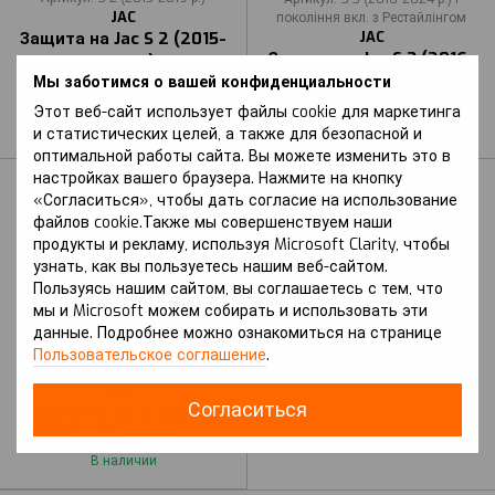
JAC
покоління вкл. з Рестайлінгом
JAC
Защита на Jac S 2 (2015-
Защита на Jac S 3 (2016-
2019 г.)
2024 г.) I поколение вкл.
Мы заботимся о вашей конфиденциальности
В наличии
с Рестайлингом
Этот веб-сайт использует файлы cookie для маркетинга
В наличии
и статистических целей, а также для безопасной и
оптимальной работы сайта. Вы можете изменить это в
настройках вашего браузера. Нажмите на кнопку
«Согласиться», чтобы дать согласие на использование
файлов cookie.Также мы совершенствуем наши
продукты и рекламу, используя Microsoft Clarity, чтобы
узнать, как вы пользуетесь нашим веб-сайтом.
Пользуясь нашим сайтом, вы соглашаетесь с тем, что
мы и Microsoft можем собирать и использовать эти
данные. Подробнее можно ознакомиться на странице
Артикул: S 3 (2020-2024 р.) II
Пользовательское соглашение
.
покоління
JAC
Согласиться
Защита на Jac S 3 (2020-
2024 г.) II поколение
В наличии