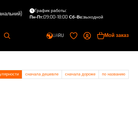
График работы:
канальний)
Пн-Пт:
09:00-18:00
Сб-Вс:
выходной
Мой заказ
UA
RU
улярности
сначала дешевле
сначала дороже
по названию