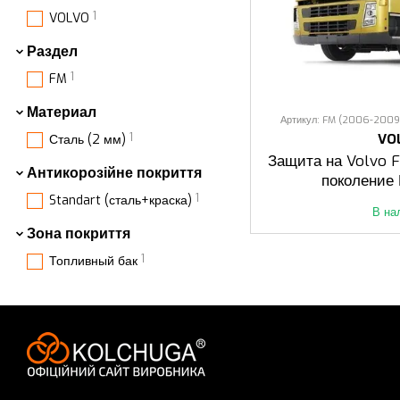
1
VOLVO
Раздел
1
FM
Материал
Артикул: FM (2006-2009 р
1
VO
Сталь (2 мм)
Защита на Volvo F
Антикорозійне покриття
поколение
1
Standart (сталь+краска)
В на
Зона покриття
1
Топливный бак