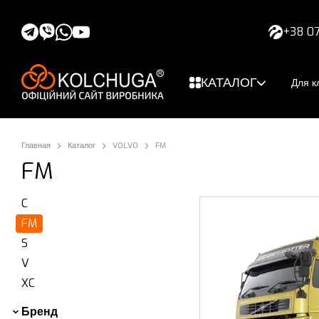
Перейти к основному контенту
+38 07
КАТАЛОГ
Для к
Главная
Каталог
VOLVO
FM
FM
C
FM
S
V
XC
Бренд