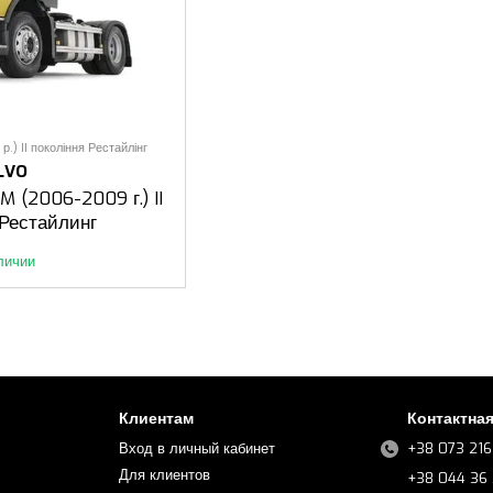
.) II покоління Рестайлінг
LVO
M (2006-2009 г.) II
 Рестайлинг
личии
Клиентам
Контактна
Вход в личный кабинет
+38 073 216
Для клиентов
+38 044 36 