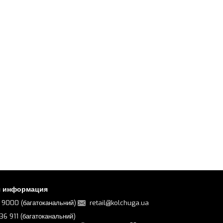
я информация
 9000 (багатоканальний)
retail@kolchuga.ua
36 911 (багатоканальний)