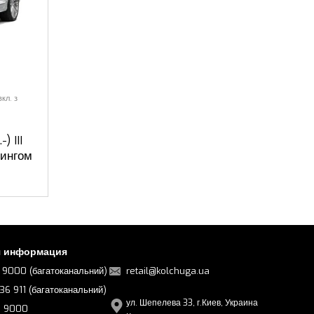
вкл. з
) III
лингом
я информация
 9000 (багатоканальний)
retail@kolchuga.ua
36 911 (багатоканальний)
ул. Шепелева 33, г.Киев, Украина
6 9000