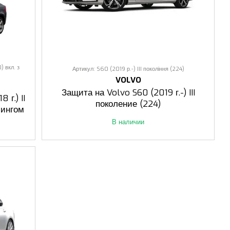
) вкл. з
Артикул: S60 (2019 р.-) III покоління (224)
VOLVO
Защита на Volvo S60 (2019 г.-) III
 г.) II
поколение (224)
лингом
В наличии