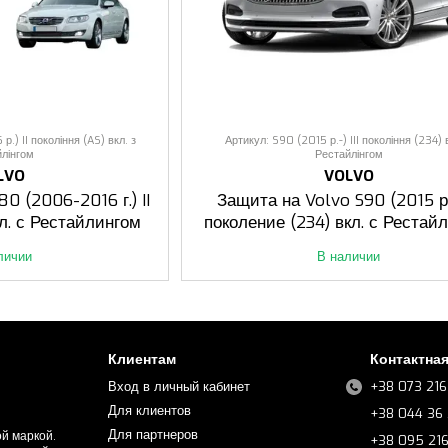
.) II покоління (AS) вкл. з
Артикул: S90 (2015 р.-) III покоління (234) 
йлінгом
Рестайлінгом
LVO
VOLVO
0 (2006-2016 г.) II
Защита на Volvo S90 (2015 р.-
кл. с Рестайлингом
поколение (234) вкл. с Рестай
личии
В наличии
Клиентам
Контактна
Вход в личный кабинет
+38 073 216
Для клиентов
+38 044 36 
Для партнеров
й маркой.
+38 095 21