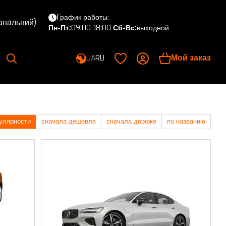
График работы:
канальний)
Пн-Пт:
09:00-18:00
Сб-Вс:
выходной
Мой заказ
UA
RU
улярности
сначала дешевле
сначала дороже
по названию