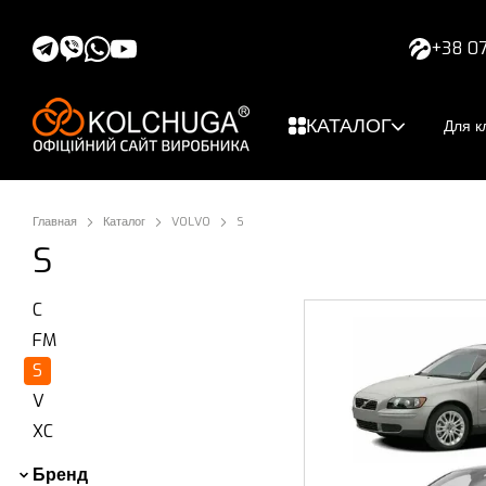
Перейти к основному контенту
+38 07
КАТАЛОГ
Для к
Главная
Каталог
VOLVO
S
S
C
FM
S
V
XC
Бренд