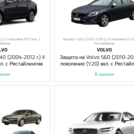
) II покоління (Р11) вкл. з
Артикул: S60 (2010-2018 р.) II покоління (Y20
йлінгом
Рестайлінгом
LVO
VOLVO
0 (2004-2012 г.) II
Защита на Volvo S60 (2010-2018
кл. с Рестайлингом
поколение (Y20) вкл. с Рестай
личии
В наличии