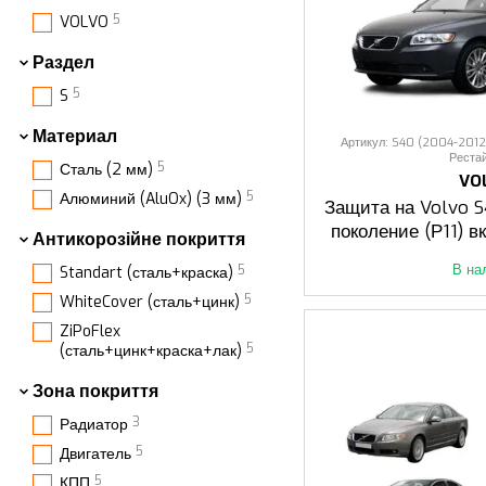
5
VOLVO
Раздел
5
S
Материал
Артикул: S40 (2004-2012 р.
Реста
5
Сталь (2 мм)
VO
5
Алюминий (AluOx) (3 мм)
Защита на Volvo S4
поколение (Р11) в
Антикорозійне покриття
В на
5
Standart (сталь+краска)
5
WhiteCover (сталь+цинк)
ZiPoFlex
5
(сталь+цинк+краска+лак)
Зона покриття
3
Радиатор
5
Двигатель
5
КПП