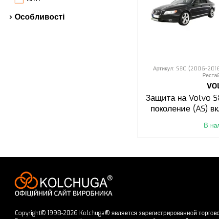
Особливості
Артикул: S80 (2006-2016 р
Реста
VO
Защита на Volvo S8
поколение (AS) в
В на
Copyright© 1998-2026 Kolchuga® является зарегистрированной торгово