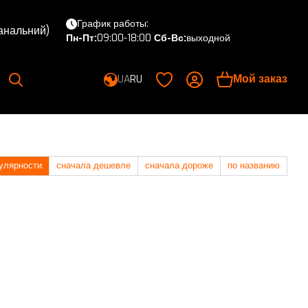
График работы:
канальний)
Пн-Пт:
09:00-18:00
Сб-Вс:
выходной
Мой заказ
UA
RU
улярности
сначала дешевле
сначала дороже
по названию