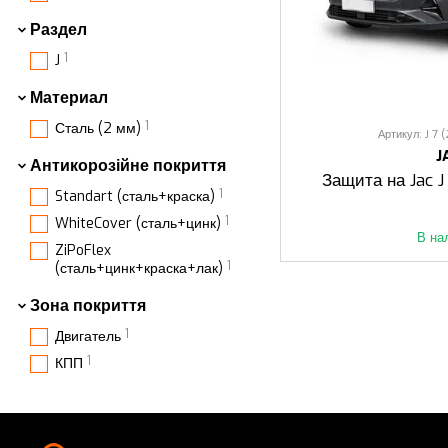
Раздел
1
J
Материал
1
Сталь (2 мм)
Артикул: J 7 
J
Антикорозійне покриття
Защита на Jac J
1
Standart (сталь+краска)
1
WhiteCover (сталь+цинк)
В на
ZiPoFlex
1
(сталь+цинк+краска+лак)
Зона покриття
1
Двигатель
1
КПП