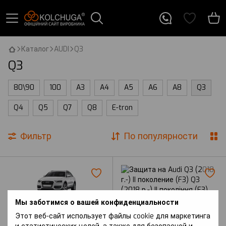
Каталог
AUDI
Q3
Q3
80\90
100
A3
A4
A5
A6
A8
Q3
Q4
Q5
Q7
Q8
E-tron
Фильтр
По популярности
Мы заботимся о вашей конфиденциальности
Этот веб-сайт использует файлы cookie для маркетинга