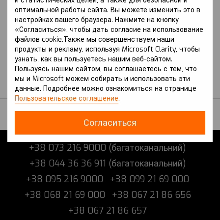
и статистических целей, а также для безопасной и
оптимальной работы сайта. Вы можете изменить это в
Артикул: Q3 (2011-2018 р.) I
настройках вашего браузера. Нажмите на кнопку
Артикул: Q3 (2018 р.-) II покоління
покоління (8U) вкл. з
(F3)
«Согласиться», чтобы дать согласие на использование
Рестайлінгом
AUDI
файлов cookie.Также мы совершенствуем наши
AUDI
Защита на Audi Q3 (2018
продукты и рекламу, используя Microsoft Clarity, чтобы
Защита на Audi Q3 (2011-
г.-) II поколение (F3)
узнать, как вы пользуетесь нашим веб-сайтом.
2018 г.) I поколение (8U)
В наличии
Пользуясь нашим сайтом, вы соглашаетесь с тем, что
вкл. с Рестайлингом
мы и Microsoft можем собирать и использовать эти
В наличии
данные. Подробнее можно ознакомиться на странице
Пользовательское соглашение
.
Согласиться
+38 073 216 9000 (багатоканальний)
+38 044 36 36 911 (багатоканальний)
+38 095 216 9000
+38 099 21 69 000
+38 068 21 69 000
+38 067 21 86 656
+38 067 21 86 657