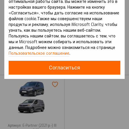
оптимальной работы сайта. Вы можете изменить это в
настройках вашего браузера. Нажмите на кнопку
«Согласиться», чтобы дать согласие на использование
файлов cookie.Также мы совершенствуем наши
Артикул: Partner (2008-2018 р.) II
Артикул: Partner (2018 р.-) III
продукты и рекламу, используя Microsoft Clarity, чтобы
покоління (B9) вкл. з
покоління (K9) вкл. з
узнать, как вы пользуетесь нашим веб-сайтом.
Рестайлінгом
Рестайлінгом
Пользуясь нашим сайтом, вы соглашаетесь с тем, что
PEUGEOT
PEUGEOT
мы и Microsoft можем собирать и использовать эти
Защита на Peugeot
Защита на Peugeot
данные. Подробнее можно ознакомиться на странице
Partner (2008-2018 г.) II
Partner (2018 г.-) III
Пользовательское соглашение
.
поколение (B9) вкл. с
поколение (K9) вкл. с
Рестайлингом
Рестайлингом
Согласиться
В наличии
В наличии
Артикул: E-Partner (2021 р.-) III