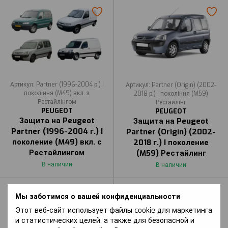
Артикул: Partner (1996-2004 р.) I
Артикул: Partner (Origin) (2002-
покоління (M49) вкл. з
2018 р.) I покоління (M59)
Рестайлінгом
Рестайлінг
PEUGEOT
PEUGEOT
Защита на Peugeot
Защита на Peugeot
Partner (1996-2004 г.) I
Partner (Origin) (2002-
поколение (M49) вкл. с
2018 г.) I поколение
Рестайлингом
(M59) Рестайлинг
В наличии
В наличии
Мы заботимся о вашей конфиденциальности
Этот веб-сайт использует файлы cookie для маркетинга
и статистических целей, а также для безопасной и