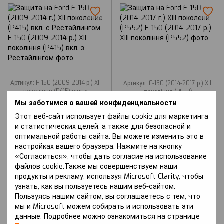
Артикул: F-150 (2009-2014 р.) XII
Артикул: F-150 (2014-2017 р.) XIII
покоління (P415) вкл. з
покоління (P552)
Рестайлінгом
FORD
Мы заботимся о вашей конфиденциальности
FORD
Защита на Ford F-150
Этот веб-сайт использует файлы cookie для маркетинга
Защита на Ford F-150
(2014-2017 г.) XIII
и статистических целей, а также для безопасной и
(2009-2014 г.) XII
поколени (P552)
оптимальной работы сайта. Вы можете изменить это в
поколение (P415) вкл. с
В наличии
настройках вашего браузера. Нажмите на кнопку
Рестайлингом
«Согласиться», чтобы дать согласие на использование
В наличии
файлов cookie.Также мы совершенствуем наши
продукты и рекламу, используя Microsoft Clarity, чтобы
узнать, как вы пользуетесь нашим веб-сайтом.
Пользуясь нашим сайтом, вы соглашаетесь с тем, что
мы и Microsoft можем собирать и использовать эти
данные. Подробнее можно ознакомиться на странице