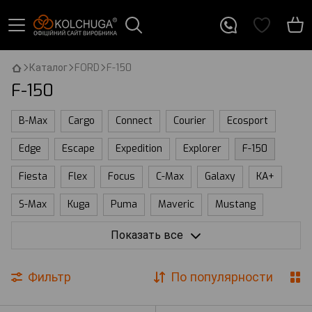
Каталог
FORD
F-150
F-150
B-Max
Cargo
Connect
Courier
Ecosport
Edge
Escape
Expedition
Explorer
F-150
Fiesta
Flex
Focus
C-Max
Galaxy
KA+
S-Max
Kuga
Puma
Maveric
Mustang
Mondeo
Fusion
Ranger
Transit\Tourneo
Показать все
Сustom
Trucks
Capri
Фильтр
По популярности