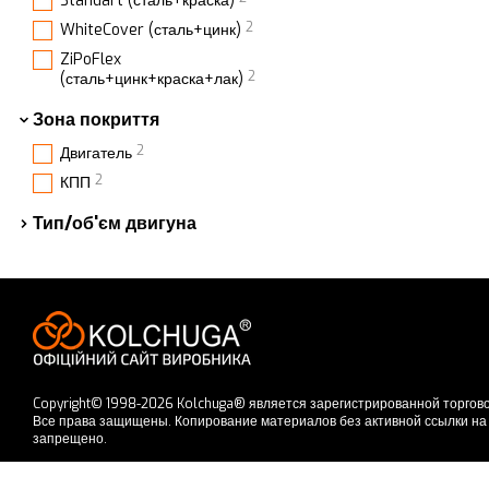
Standart (сталь+краска)
2
WhiteCover (сталь+цинк)
ZiPoFlex
2
(сталь+цинк+краска+лак)
Зона покриття
2
Двигатель
2
КПП
Тип/об'єм двигуна
Copyright© 1998-2026 Kolchuga® является зарегистрированной торгово
Все права защищены. Копирование материалов без активной ссылки на 
запрещено.
Принимаем к оплате