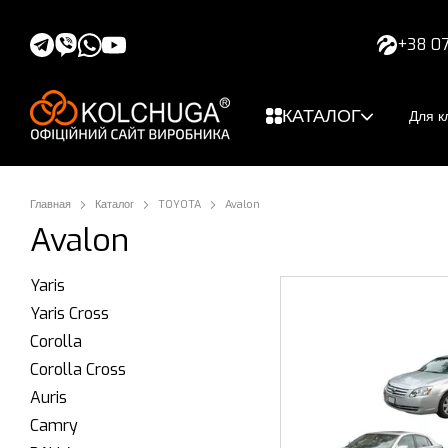
Перейти к основному контенту
+38 07
КАТАЛОГ
Для к
Главная
Каталог
TOYOTA
Avalon
Avalon
Yaris
Yaris Cross
Corolla
Corolla Cross
Auris
Camry