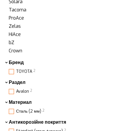
Solara
Tacoma
ProAce
Zelas
HiAce
bZ
Crown
Бренд
2
TOYOTA
Раздел
2
Avalon
Материал
2
Сталь (2 мм)
Антикорозійне покриття
2