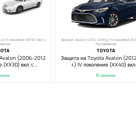
.) III покоління (XX30) вкл. з
Артикул: Avalon (2012-2018 р.) IV покоління (XX
йлінгом
Рестайлінгом
YOTA
TOYOTA
 Avalon (2006-2012
Защита на Toyota Avalon (201
ие (XX30) вкл. c
г.) IV поколение (XX40) вкл.
йлингом
Рестайлингом
личии
В наличии