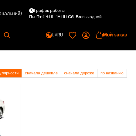
График работы:
канальний)
Пн-Пт:
09:00-18:00
Сб-Вс:
выходной
Мой заказ
UA
RU
улярности
сначала дешевле
сначала дороже
по названию