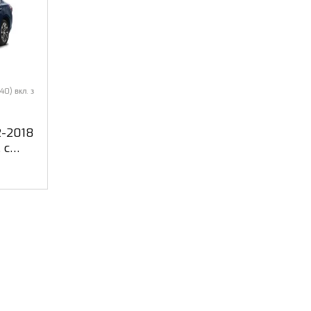
40) вкл. з
2-2018
 c