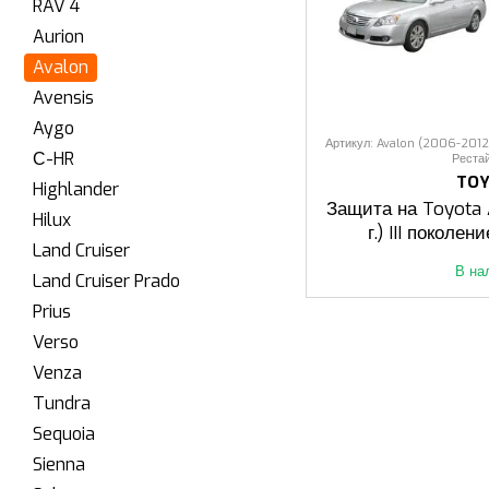
RAV 4
Aurion
Avalon
Avensis
Aygo
Артикул: Avalon (2006-2012 р
С-HR
Реста
TO
Highlander
Защита на Toyota
Hilux
г.) III поколен
Land Cruiser
Реста
В на
Land Cruiser Prado
Prius
Verso
Venza
Tundra
Sequoia
Sienna