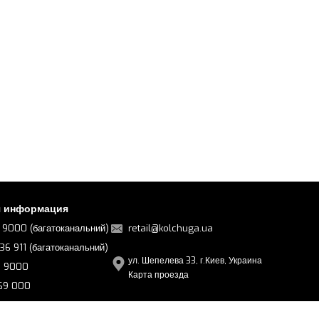
я информация
 9000 (багатоканальний)
retail@kolchuga.ua
36 911 (багатоканальний)
ул. Шепелева 33, г.Киев, Украина
6 9000
Карта проезда
 69 000
 69 000