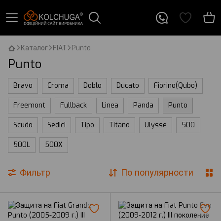
Каталог
FIAT
Punto
Punto
Bravo
Croma
Doblo
Ducato
Fiorino(Qubo)
Freemont
Fullback
Linea
Panda
Punto
Scudo
Sedici
Tipo
Titano
Ulysse
500
500L
500Х
Фильтр
По популярности