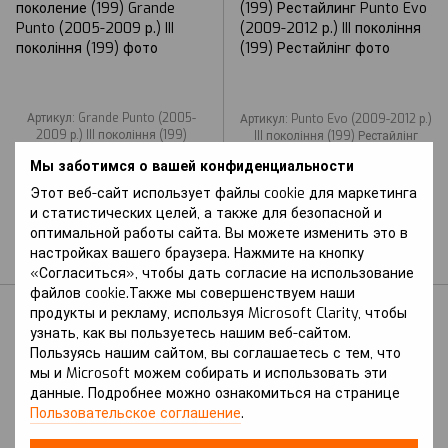
Артикул: Grande Punto (2005-
Артикул: Punto Evo (2009-2012 р.)
2009 р.) III покоління (199)
III покоління (199) Рестайлінг
FIAT
FIAT
Мы заботимся о вашей конфиденциальности
Защита на Fiat Grande
Защита на Fiat Punto Evo
Punto (2005-2009 г.) III
Этот веб-сайт использует файлы cookie для маркетинга
(2009-2012 г.) III
и статистических целей, а также для безопасной и
поколение (199)
поколение (199)
оптимальной работы сайта. Вы можете изменить это в
Рестайлинг
В наличии
настройках вашего браузера. Нажмите на кнопку
В наличии
«Согласиться», чтобы дать согласие на использование
файлов cookie.Также мы совершенствуем наши
продукты и рекламу, используя Microsoft Clarity, чтобы
узнать, как вы пользуетесь нашим веб-сайтом.
Пользуясь нашим сайтом, вы соглашаетесь с тем, что
мы и Microsoft можем собирать и использовать эти
данные. Подробнее можно ознакомиться на странице
Пользовательское соглашение
.