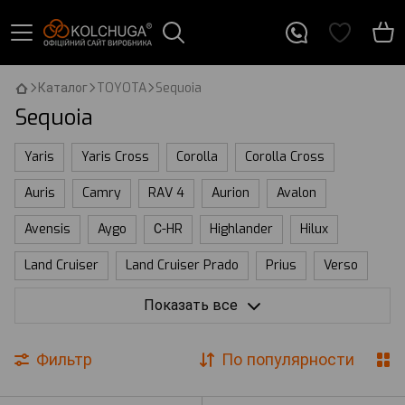
Каталог
TOYOTA
Sequoia
Sequoia
Yaris
Yaris Cross
Corolla
Corolla Cross
Auris
Camry
RAV 4
Aurion
Avalon
Avensis
Aygo
С-HR
Highlander
Hilux
Land Cruiser
Land Cruiser Prado
Prius
Verso
Venza
Tundra
Sequoia
Sienna
Solara
Показать все
Tacoma
ProAce
Zelas
HiAce
bZ
Crown
Фильтр
По популярности