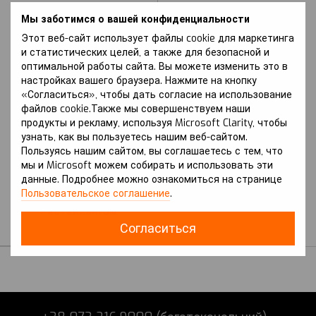
Мы заботимся о вашей конфиденциальности
Этот веб-сайт использует файлы cookie для маркетинга
и статистических целей, а также для безопасной и
оптимальной работы сайта. Вы можете изменить это в
настройках вашего браузера. Нажмите на кнопку
«Согласиться», чтобы дать согласие на использование
файлов cookie.Также мы совершенствуем наши
Артикул: Sequoia (2007-2021 р.) II
продукты и рекламу, используя Microsoft Clarity, чтобы
покоління (XK60) вкл. з
узнать, как вы пользуетесь нашим веб-сайтом.
Рестайлінгом
Пользуясь нашим сайтом, вы соглашаетесь с тем, что
TOYOTA
мы и Microsoft можем собирать и использовать эти
Защита на Toyota
данные. Подробнее можно ознакомиться на странице
Sequoia (2007-2021 г.) II
Пользовательское соглашение
.
поколение (XK60) вкл. c
Рестайлингом
Согласиться
В наличии