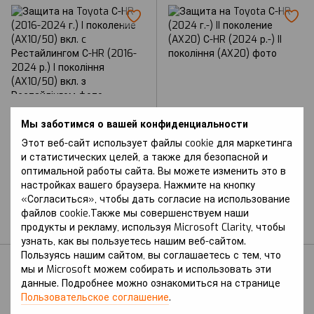
Артикул: С-HR (2016-2024 р.) I
Артикул: С-HR (2024 р.-) II
Мы заботимся о вашей конфиденциальности
покоління (AX10/50) вкл. з
покоління (AX20)
Рестайлінгом
TOYOTA
Этот веб-сайт использует файлы cookie для маркетинга
TOYOTA
Защита на Toyota С-HR
и статистических целей, а также для безопасной и
Защита на Toyota С-HR
(2024 г.-) II поколение
оптимальной работы сайта. Вы можете изменить это в
(2016-2024 г.) I
(AX20)
настройках вашего браузера. Нажмите на кнопку
поколение (AX10/50)
«Согласиться», чтобы дать согласие на использование
В наличии
вкл. c Рестайлингом
файлов cookie.Также мы совершенствуем наши
продукты и рекламу, используя Microsoft Clarity, чтобы
В наличии
узнать, как вы пользуетесь нашим веб-сайтом.
Пользуясь нашим сайтом, вы соглашаетесь с тем, что
мы и Microsoft можем собирать и использовать эти
данные. Подробнее можно ознакомиться на странице
Пользовательское соглашение
.