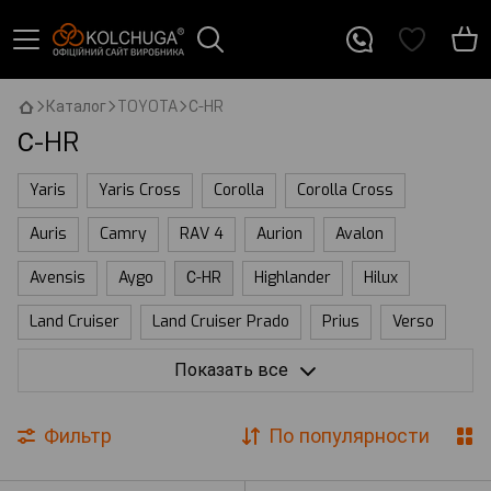
Каталог
TOYOTA
С-HR
С-HR
Yaris
Yaris Cross
Corolla
Corolla Cross
Auris
Camry
RAV 4
Aurion
Avalon
Avensis
Aygo
С-HR
Highlander
Hilux
Land Cruiser
Land Cruiser Prado
Prius
Verso
Venza
Tundra
Sequoia
Sienna
Solara
Показать все
Tacoma
ProAce
Zelas
HiAce
bZ
Crown
Фильтр
По популярности