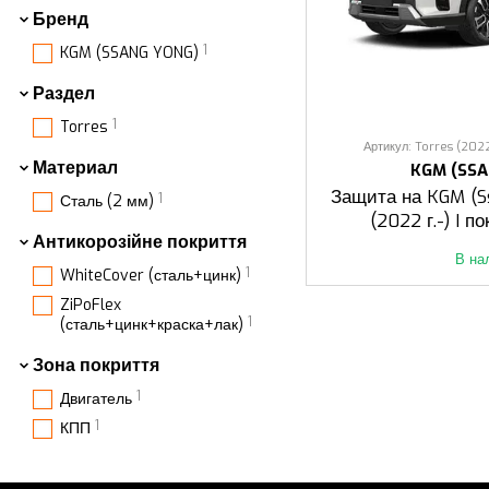
Бренд
1
KGM (SSANG YONG)
Раздел
1
Torres
Артикул: Torres (2022 
Материал
KGM (SS
Защита на KGM (S
1
Сталь (2 мм)
(2022 г.-) I п
Антикорозійне покриття
В на
1
WhiteCover (сталь+цинк)
ZiPoFlex
1
(сталь+цинк+краска+лак)
Зона покриття
1
Двигатель
1
КПП