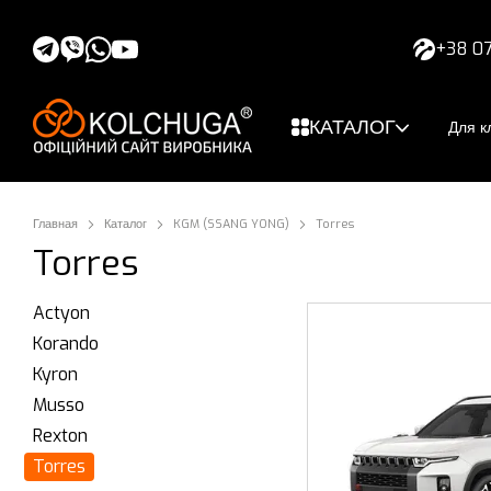
Перейти к основному контенту
+38 07
КАТАЛОГ
Для к
Главная
Каталог
KGM (SSANG YONG)
Torres
Torres
Actyon
Korando
Kyron
Musso
Rexton
Torres