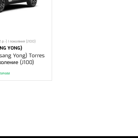
р.-) I покоління (J100)
ANG YONG)
sang Yong) Torres
околение (J100)
личии