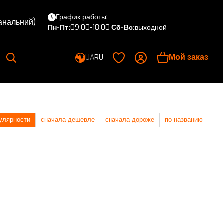
График работы:
канальний)
Пн-Пт:
09:00-18:00
Сб-Вс:
выходной
Мой заказ
UA
RU
улярности
сначала дешевле
сначала дороже
по названию