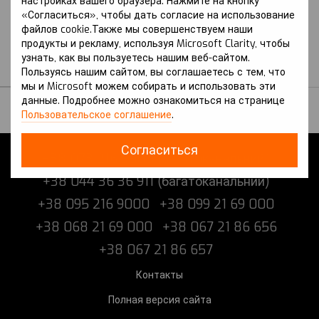
настройках вашего браузера. Нажмите на кнопку
покоління
«Согласиться», чтобы дать согласие на использование
HAVAL
файлов cookie.Также мы совершенствуем наши
Защита на Haval M6 Plus
продукты и рекламу, используя Microsoft Clarity, чтобы
(2021 г.-) I поколение
узнать, как вы пользуетесь нашим веб-сайтом.
В наличии
Пользуясь нашим сайтом, вы соглашаетесь с тем, что
мы и Microsoft можем собирать и использовать эти
данные. Подробнее можно ознакомиться на странице
Пользовательское соглашение
.
Согласиться
+38 073 216 9000 (багатоканальний)
+38 044 36 36 911 (багатоканальний)
+38 095 216 9000
+38 099 21 69 000
+38 068 21 69 000
+38 067 21 86 656
+38 067 21 86 657
Контакты
Полная версия сайта