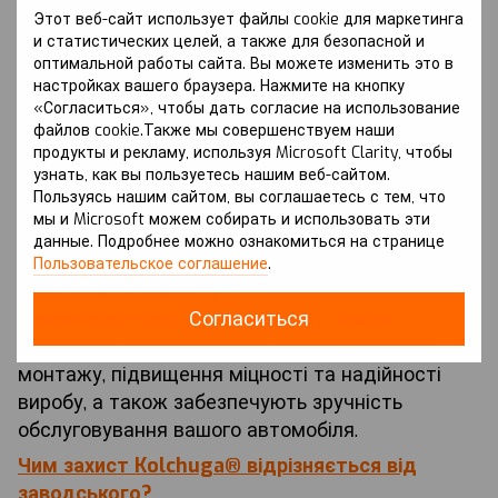
Этот веб-сайт использует файлы cookie для маркетинга
довговічний
. Додавання магнію підвищує
и статистических целей, а также для безопасной и
питому міцність та забезпечує
корозійну
оптимальной работы сайта. Вы можете изменить это в
стійкість
, особливо в морському та хімічно-
настройках вашего браузера. Нажмите на кнопку
агресивному середовищі.
«Согласиться», чтобы дать согласие на использование
файлов cookie.Также мы совершенствуем наши
Особливість:
такий захист
не потребує
продукты и рекламу, используя Microsoft Clarity, чтобы
додаткового захисного покриття
або
узнать, как вы пользуетесь нашим веб-сайтом.
Пользуясь нашим сайтом, вы соглашаетесь с тем, что
анодування
(на відміну від сталевих)
, оскільки
мы и Microsoft можем собирать и использовать эти
має природну стійкість до корозії.
данные. Подробнее можно ознакомиться на странице
Які технології використовуються при
Пользовательское соглашение
.
виробництві захисту?
Согласиться
Ми використовуємо весь спектр наших
технологій, що гарантують безпеку, легкість
монтажу, підвищення міцності та надійності
виробу, а також забезпечують зручність
обслуговування вашого автомобіля.
Чим захист Kolchuga® відрізняється від
заводського?