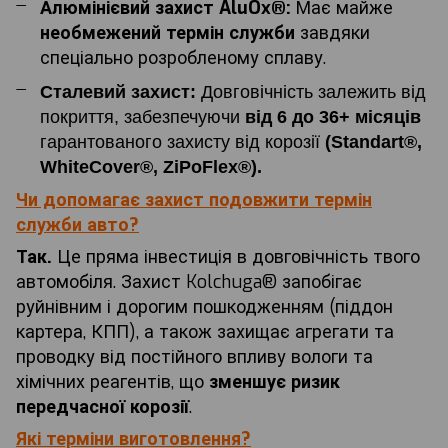
Алюмінієвий захист AluOx®:
Має майже
необмежений термін служби
завдяки
спеціально розробленому сплаву.
Сталевий захист:
Довговічність залежить від
покриття, забезпечуючи
від 6 до 36+ місяців
гарантованого захисту від корозії
(Standart®,
WhiteCover®, ZiPoFlex®).
Чи допомагає захист подовжити термін
служби авто?
Так.
Це пряма інвестиція в довговічність твого
автомобіля. Захист Kolchuga® запобігає
руйнівним і дорогим пошкодженням (піддон
картера, КПП), а також захищає агрегати та
проводку від постійного впливу вологи та
хімічних реагентів, що
зменшує ризик
передчасної корозії
.
Які терміни виготовлення?