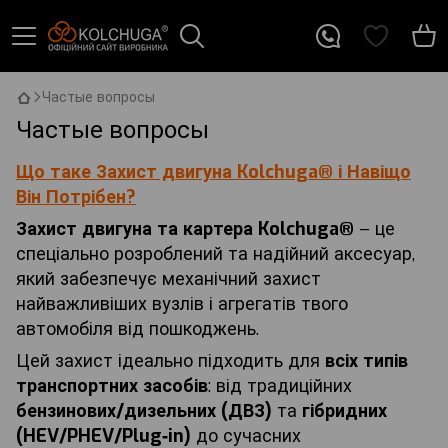
Частые вопросы
Частые вопросы
Що таке Захист двигуна Kolchuga
® і Навіщо
Він Потрібен?
Захист двигуна та картера Kolchuga
®
– це
спеціально розроблений та надійний аксесуар,
який забезпечує механічний захист
найважливіших вузлів і агрегатів твого
автомобіля від пошкоджень.
Цей захист ідеально підходить для
всіх типів
транспортних засобів
: від традиційних
бензинових/дизельних (ДВЗ)
та
гібридних
(
HEV
/PHEV
/Plug
‑in
)
до сучасних