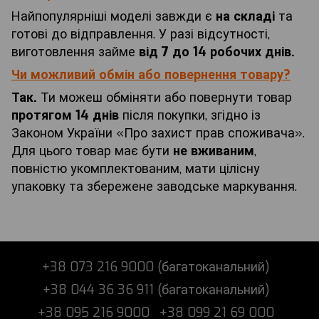
Найпопулярніші моделі завжди є
на складі
та
готові до відправлення. У разі відсутності,
виготовлення займе
від 7 до 14 робочих днів.
Чи можливий обмін або повернення товару?
Так.
Ти можеш обміняти або повернути товар
протягом 14 днів
після покупки, згідно із
Законом України «Про захист прав споживача».
Для цього товар має бути
не вживаним
,
повністю укомплектованим, мати цілісну
упаковку та збережене заводське маркування.
+38 073 216 9000 (багатоканальний)
+38 044 36 36 911 (багатоканальний)
+38 095 216 9000
+38 099 21 69 000