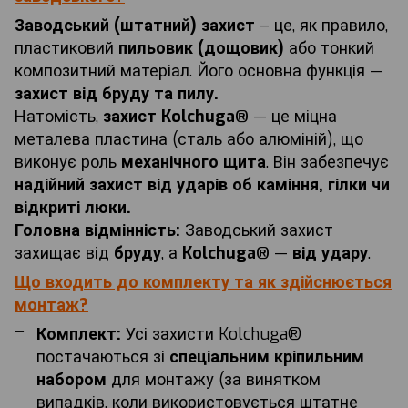
Заводський (штатний) захист
– це, як правило,
пластиковий
пильовик (дощовик)
або тонкий
композитний матеріал. Його основна функція —
захист від бруду та пилу.
Натомість,
захист Kolchuga®
— це міцна
металева пластина (сталь або алюміній), що
виконує роль
механічного щита
. Він забезпечує
надійний захист від ударів об каміння, гілки чи
відкриті люки.
Головна відмінність:
Заводський захист
захищає від
бруду
, а
Kolchuga®
—
від удару
.
Що входить до комплекту та як здійснюється
монтаж?
Комплект:
Усі захисти Kolchuga®
постачаються зі
спеціальним кріпильним
набором
для монтажу (за винятком
випадків, коли використовується штатне