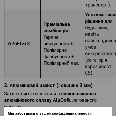
транспорт).
Ультимативн
рішення
для
Преміальна
будь-яких,
комбінація:
навіть
Гаряче
найскладніши
ZiPoFlex®
цинкування +
умов
Полімерне
використання
фарбування +
(категорія
Полімерний лак.
корозійності
C5).
2. Алюмінієвий Захист (Товщина 3 мм)
Захист виготовляється з
ексклюзивного
алюмінієвого сплаву AluOx®
, легованого
магнієм.
Мы заботимся о вашей конфиденциальности
Переваги:
Сплав
легкий, міцний та