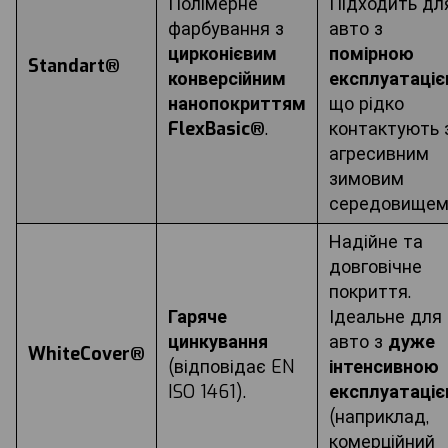
Полімерне
Підходить дл
фарбування з
авто з
цирконієв
им
помірною
Standart®
конверсійн
им
експлуатаці
нанопокриттям
що рідко
FlexBasic®
.
контактують 
агресивним
зимовим
середовищем
Надійне та
довговічне
покриття.
Гаряче
Ідеальне для
цинкування
авто з
дуже
WhiteCover®
(відповідає EN
інтенсивною
ISO 1461).
експлуатаці
(наприклад,
комерційний