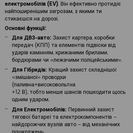
електромобілів (
EV
)
. Він ефективно протидіє
найпоширенішим загрозам, з якими ти
стикаєшся на дорозі.
Основні функції:
Для ДВЗ-авто:
Захист картера, коробки
передач (КПП) та елементів підвіски від
ударів камінням, крижаними брилами,
бордюрами чи «лежачими поліцейськими».
Для Гібридів:
Кращий захист складнішої
«змішаної» проводки
(паливна+високовольтна
+12 В), тобто менше шансів пошкодити щось
одним ударом.
Для Електромобілів:
Первинний захист
тягової батареї та електрокомпонентів –
найдорожчих вузлів авто – від механічних
пошкоджень.