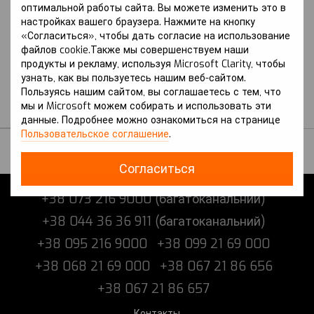
оптимальной работы сайта. Вы можете изменить это в
настройках вашего браузера. Нажмите на кнопку
Артикул: Coolray (2023 р.-) I
«Согласиться», чтобы дать согласие на использование
покоління (SX11) Рестайлінг
файлов cookie.Также мы совершенствуем наши
GEELY
продукты и рекламу, используя Microsoft Clarity, чтобы
Защита на Geely Coolray
узнать, как вы пользуетесь нашим веб-сайтом.
(2023 г.-) I поколение
Пользуясь нашим сайтом, вы соглашаетесь с тем, что
(SX11) Рестайлинг
мы и Microsoft можем собирать и использовать эти
В наличии
данные. Подробнее можно ознакомиться на странице
Пользовательское соглашение
.
Согласиться
+38 073 216 9000 (багатоканальний)
+38 044 36 36 911 (багатоканальний)
+38 095 216 9000
+38 099 21 69 000
+38 068 21 69 000
+38 067 21 86 656
+38 067 21 86 657
Контакты