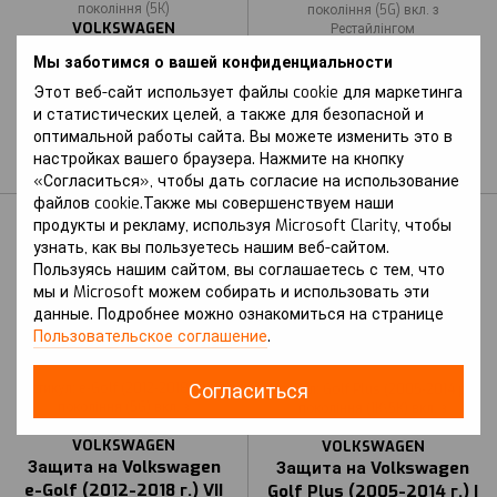
покоління (5K)
покоління (5G) вкл. з
VOLKSWAGEN
Рестайлінгом
VOLKSWAGEN
Защита на Volkswagen
Мы заботимся о вашей конфиденциальности
Защита на Volkswagen
Golf (2008-2012 г.) VI
Этот веб-сайт использует файлы cookie для маркетинга
Golf (2012-2020 г.) VII
поколение (5K)
и статистических целей, а также для безопасной и
поколение (5G) вкл. с
В наличии
оптимальной работы сайта. Вы можете изменить это в
Рестайлингом
настройках вашего браузера. Нажмите на кнопку
В наличии
«Согласиться», чтобы дать согласие на использование
файлов cookie.Также мы совершенствуем наши
продукты и рекламу, используя Microsoft Clarity, чтобы
узнать, как вы пользуетесь нашим веб-сайтом.
Пользуясь нашим сайтом, вы соглашаетесь с тем, что
мы и Microsoft можем собирать и использовать эти
данные. Подробнее можно ознакомиться на странице
Пользовательское соглашение
.
Согласиться
Артикул: e-Golf (2012-2018 р.) VII
Артикул: Golf Plus (2005-2014 р.) I
покоління (5G) вкл. з
покоління (1K\5K) вкл. з
Рестайлінгом
Рестайлінгом
VOLKSWAGEN
VOLKSWAGEN
Защита на Volkswagen
Защита на Volkswagen
e-Golf (2012-2018 г.) VII
Golf Plus (2005-2014 г.) I