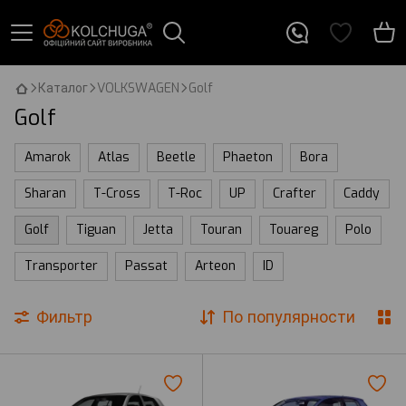
Каталог
VOLKSWAGEN
Golf
Golf
Amarok
Atlas
Beetle
Phaeton
Bora
Sharan
T-Cross
T-Roc
UP
Crafter
Caddy
Golf
Tiguan
Jetta
Touran
Touareg
Polo
Transporter
Passat
Arteon
ID
Фильтр
По популярности