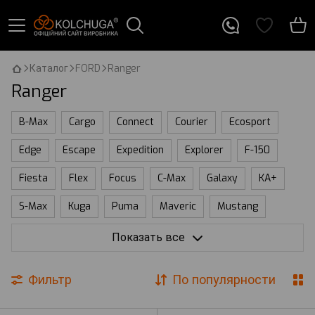
Каталог
FORD
Ranger
Ranger
B-Max
Cargo
Connect
Courier
Ecosport
Edge
Escape
Expedition
Explorer
F-150
Fiesta
Flex
Focus
C-Max
Galaxy
KA+
S-Max
Kuga
Puma
Maveric
Mustang
Mondeo
Fusion
Ranger
Transit\Tourneo
Показать все
Сustom
Trucks
Capri
Фильтр
По популярности