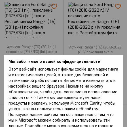
Артикул: Ranger (T6) (2011 р.-) I
Артикул: Ranger (T6) (2018-2022
покоління (P375/PX) (Int.) вкл. з
р.) IV покоління вкл. з
Рестайлінгом
Рестайлінгом
Мы заботимся о вашей конфиденциальности
FORD
FORD
Защита на Ford Ranger
Защита на Ford Ranger
Этот веб-сайт использует файлы cookie для маркетинга
(T6) (2011 г.-) I
(T6) (2018-2022 г.) IV
и статистических целей, а также для безопасной и
поколение (P375/PX)
поколение вкл. с
оптимальной работы сайта. Вы можете изменить это в
(Int.) вкл. с
Рестайлингом
настройках вашего браузера. Нажмите на кнопку
Рестайлингом
«Согласиться», чтобы дать согласие на использование
В наличии
файлов cookie.Также мы совершенствуем наши
В наличии
продукты и рекламу, используя Microsoft Clarity, чтобы
узнать, как вы пользуетесь нашим веб-сайтом.
Пользуясь нашим сайтом, вы соглашаетесь с тем, что
мы и Microsoft можем собирать и использовать эти
данные. Подробнее можно ознакомиться на странице