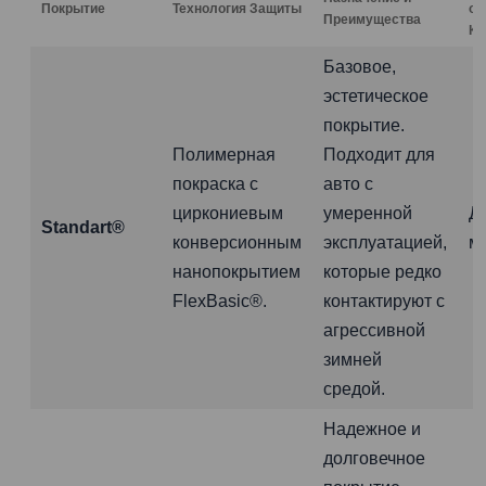
Покрытие
Технология Защиты
от
Преимущества
Ко
Базовое,
эстетическое
покрытие.
Полимерная
Подходит для
покраска с
авто с
циркониевым
умеренной
Д
Standart®
конверсионным
эксплуатацией,
м
нанопокрытием
которые редко
FlexBasic®.
контактируют с
агрессивной
зимней
средой.
Надежное и
долговечное