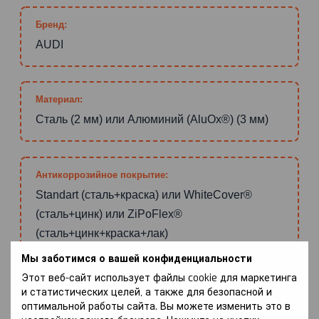
Бренд:
AUDI
Материал:
Сталь (2 мм) или Алюминий (AluOx®) (3 мм)
Антикоррозийное покрытие:
Standart (сталь+краска) или WhiteCover®
(сталь+цинк) или ZiPoFlex®
(сталь+цинк+краска+лак)
Мы заботимся о вашей конфиденциальности
Этот веб-сайт использует файлы cookie для маркетинга
Зона покрытия:
и статистических целей, а также для безопасной и
оптимальной работы сайта. Вы можете изменить это в
Радиатор, Двигатель, КПП или Двигатель, КПП