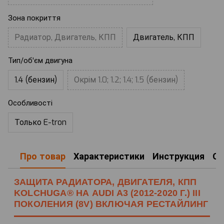
Зона покриття
Радиатор, Двигатель, КПП
Двигатель, КПП
Тип/об'єм двигуна
1.4 (бензин)
Окрім 1.0; 1.2; 1.4; 1.5 (бензин)
Особливості
Только E-tron
Про товар
Характеристики
Инструкция
О
ЗАЩИТА РАДИАТОРА, ДВИГАТЕЛЯ, КПП
KOLCHUGA® НА AUDI A3 (2012-2020 Г.) III
ПОКОЛЕНИЯ (8V) ВКЛЮЧАЯ РЕСТАЙЛИНГ