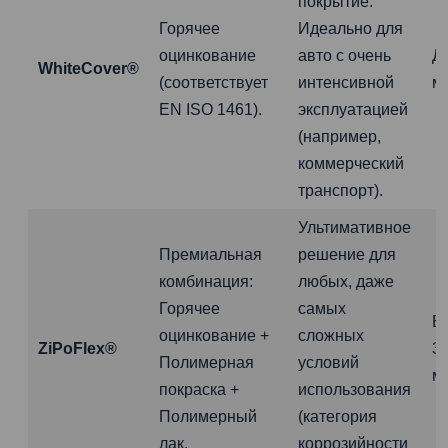
покрытие.
Горячее
Идеально для
оцинкование
авто с очень
Д
WhiteCover®
(соответствует
интенсивной
м
EN ISO 1461).
эксплуатацией
(например,
коммерческий
транспорт).
Ультимативное
Премиальная
решение для
комбинация:
любых, даже
Горячее
самых
Б
оцинкование +
сложных
ZiPoFlex®
3
Полимерная
условий
м
покраска +
использования
Полимерный
(категория
лак.
коррозийности