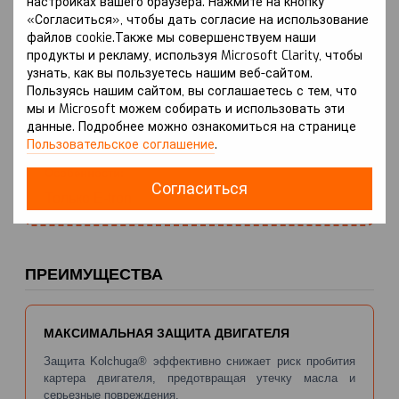
настройках вашего браузера. Нажмите на кнопку
«Согласиться», чтобы дать согласие на использование
файлов cookie.Также мы совершенствуем наши
продукты и рекламу, используя Microsoft Clarity, чтобы
Тип/объём двигателя:
узнать, как вы пользуетесь нашим веб-сайтом.
1.4 (бензин) или Кроме 1.0; 1.2; 1.4; 1.5
Пользуясь нашим сайтом, вы соглашаетесь с тем, что
(бензин)
мы и Microsoft можем собирать и использовать эти
данные. Подробнее можно ознакомиться на странице
Пользовательское соглашение
.
Особенности:
Согласиться
Только E-tron
ПРЕИМУЩЕСТВА
МАКСИМАЛЬНАЯ ЗАЩИТА ДВИГАТЕЛЯ
Защита Kolchuga® эффективно снижает риск пробития
картера двигателя, предотвращая утечку масла и
серьезные повреждения.