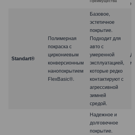
Преимущества
Ко
Базовое,
эстетичное
покрытие.
Полимерная
Подходит для
покраска с
авто с
циркониевым
умеренной
Д
Standart®
конверсионным
эксплуатацией,
м
нанопокрытием
которые редко
FlexBasic®.
контактируют с
агрессивной
зимней
средой.
Надежное и
долговечное
покрытие.