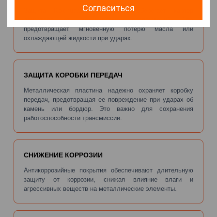
Согласиться
Защита Kolchuga® эффективно оберегает картер
двигателя от механических повреждений. Это
предотвращает мгновенную потерю масла или
охлаждающей жидкости при ударах.
ЗАЩИТА КОРОБКИ ПЕРЕДАЧ
Металлическая пластина надежно охраняет коробку
передач, предотвращая ее повреждение при ударах об
камень или бордюр. Это важно для сохранения
работоспособности трансмиссии.
СНИЖЕНИЕ КОРРОЗИИ
Антикоррозийные покрытия обеспечивают длительную
защиту от коррозии, снижая влияние влаги и
агрессивных веществ на металлические элементы.