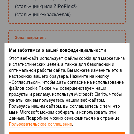
(сталь+цинк) или ZiPoFlex®
(сталь+цинк+краска+лак)
Зона покрытия:
Радиатор, Двигатель, КПП
Мы заботимся о вашей конфиденциальности
Этот веб-сайт использует файлы cookie для маркетинга
и статистических целей, а также для безопасной и
Тип/объём двигателя:
оптимальной работы сайта. Вы можете изменить это в
настройках вашего браузера. Нажмите на кнопку
3.0 (дизель) или Бензин, Кроме 3.0 (бензин)
«Согласиться», чтобы дать согласие на использование
или 4.2 (дизель)
файлов cookie.Также мы совершенствуем наши
продукты и рекламу, используя Microsoft Clarity, чтобы
узнать, как вы пользуетесь нашим веб-сайтом.
Пользуясь нашим сайтом, вы соглашаетесь с тем, что
ПРЕИМУЩЕСТВА
мы и Microsoft можем собирать и использовать эти
данные. Подробнее можно ознакомиться на странице
Пользовательское соглашение
.
НАДЕЖНАЯ ЗАЩИТА ДВИГАТЕЛЯ