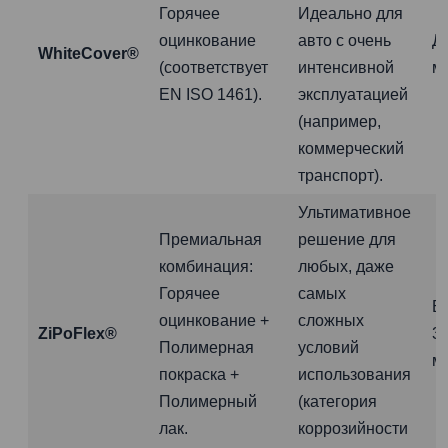
Горячее
Идеально для
оцинкование
авто с очень
Д
WhiteCover®
(соответствует
интенсивной
м
EN ISO 1461).
эксплуатацией
(например,
коммерческий
транспорт).
Ультимативное
Премиальная
решение для
комбинация:
любых, даже
Горячее
самых
Б
оцинкование +
сложных
ZiPoFlex®
3
Полимерная
условий
м
покраска +
использования
Полимерный
(категория
лак.
коррозийности