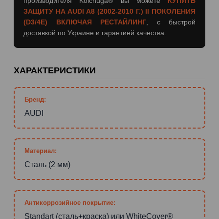
производителя Kolchuga® вы можете
КУПИТЬ
ЗАЩИТУ НА AUDI A8 (2002-2010 Г.) II ПОКОЛЕНИЯ
(D3/4E) ВКЛЮЧАЯ РЕСТАЙЛИНГ
, с быстрой
доставкой по Украине и гарантией качества.
ХАРАКТЕРИСТИКИ
Бренд:
AUDI
Материал:
Сталь (2 мм)
Антикоррозийное покрытие:
Standart (сталь+краска) или WhiteCover®