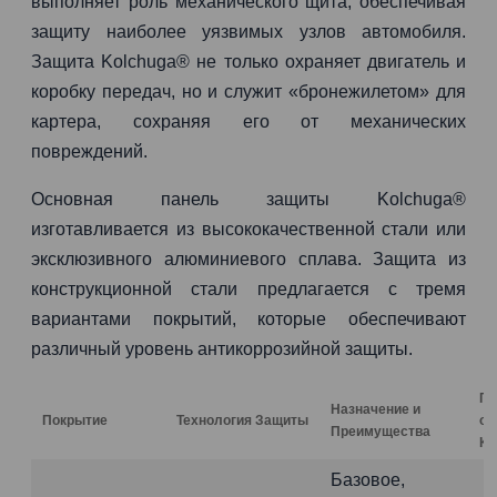
выполняет роль механического щита, обеспечивая
защиту наиболее уязвимых узлов автомобиля.
Защита Kolchuga® не только охраняет двигатель и
коробку передач, но и служит «бронежилетом» для
картера, сохраняя его от механических
повреждений.
Основная панель защиты Kolchuga®
изготавливается из высококачественной стали или
эксклюзивного алюминиевого сплава. Защита из
конструкционной стали предлагается с тремя
вариантами покрытий, которые обеспечивают
различный уровень антикоррозийной защиты.
Га
Назначение и
Покрытие
Технология Защиты
от
Преимущества
Ко
Базовое,