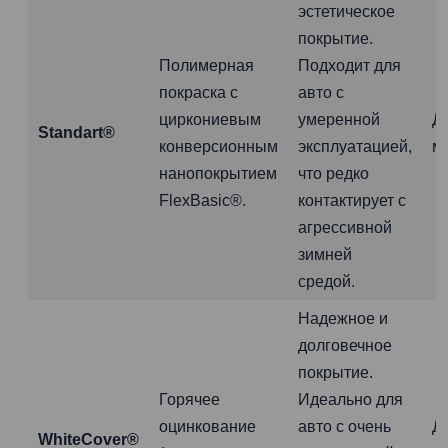
эстетическое
покрытие.
Полимерная
Подходит для
покраска с
авто с
циркониевым
умеренной
Д
Standart®
конверсионным
эксплуатацией,
м
нанопокрытием
что редко
FlexBasic®.
контактирует с
агрессивной
зимней
средой.
Надежное и
долговечное
покрытие.
Горячее
Идеально для
оцинкование
авто с очень
Д
WhiteCover®