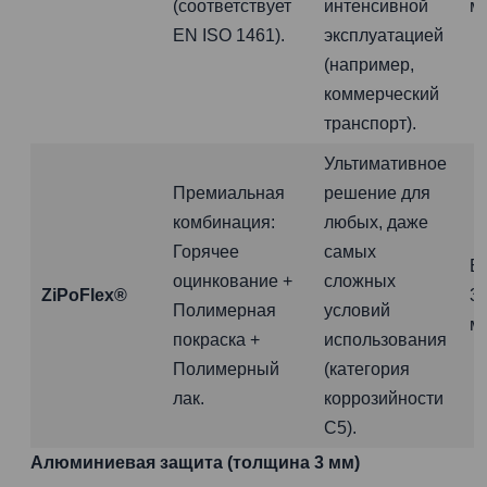
(соответствует
интенсивной
м
EN ISO 1461).
эксплуатацией
(например,
коммерческий
транспорт).
Ультимативное
Премиальная
решение для
комбинация:
любых, даже
Горячее
самых
Б
оцинкование +
сложных
ZiPoFlex®
3
Полимерная
условий
м
покраска +
использования
Полимерный
(категория
лак.
коррозийности
C5).
Алюминиевая защита (толщина 3 мм)