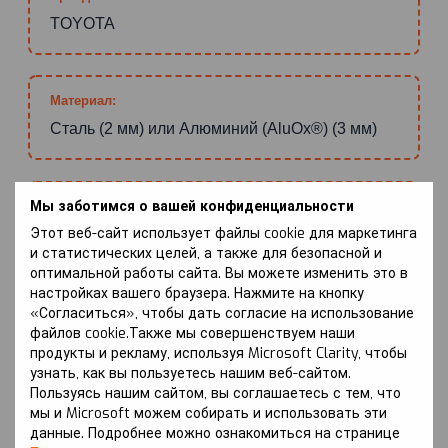
TOYOTA
Материал:
Сталь (2 мм) или Алюминий (AluOx®) (3 мм)
Мы заботимся о вашей конфиденциальности
Антикоррозийное покрытие:
Этот веб-сайт использует файлы cookie для маркетинга
WhiteCover® (сталь+цинк) или ZiPoFlex®
и статистических целей, а также для безопасной и
(сталь+цинк+краска+лак)
оптимальной работы сайта. Вы можете изменить это в
настройках вашего браузера. Нажмите на кнопку
«Согласиться», чтобы дать согласие на использование
файлов cookie.Также мы совершенствуем наши
Зона покрытия:
продукты и рекламу, используя Microsoft Clarity, чтобы
Двигатель, КПП
узнать, как вы пользуетесь нашим веб-сайтом.
Пользуясь нашим сайтом, вы соглашаетесь с тем, что
мы и Microsoft можем собирать и использовать эти
данные. Подробнее можно ознакомиться на странице
Тип/объём двигателя: