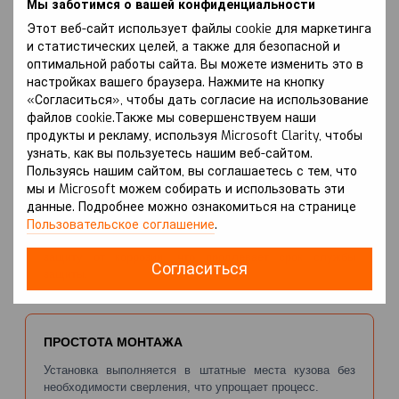
Мы заботимся о вашей конфиденциальности
ПРЕИМУЩЕСТВА
Этот веб-сайт использует файлы cookie для маркетинга
и статистических целей, а также для безопасной и
оптимальной работы сайта. Вы можете изменить это в
настройках вашего браузера. Нажмите на кнопку
НАДЕЖНАЯ ЗАЩИТА ЭЛЕКТРОДВИГАТЕЛЯ
«Согласиться», чтобы дать согласие на использование
Защита Kolchuga® обеспечивает механическую охрану
файлов cookie.Также мы совершенствуем наши
электродвигателя, предотвращая повреждения при
продукты и рекламу, используя Microsoft Clarity, чтобы
ударах об препятствия на дороге.
узнать, как вы пользуетесь нашим веб-сайтом.
Пользуясь нашим сайтом, вы соглашаетесь с тем, что
мы и Microsoft можем собирать и использовать эти
данные. Подробнее можно ознакомиться на странице
АНТИКОРРОЗИЙНЫЕ ПОКРЫТИЯ
Пользовательское соглашение
.
Выбор из трех типов покрытий обеспечивает надежную
защиту от коррозии, что продлевает срок службы
Согласиться
защиты.
ПРОСТОТА МОНТАЖА
Установка выполняется в штатные места кузова без
необходимости сверления, что упрощает процесс.