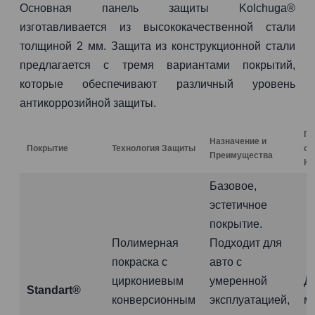
Основная панель защиты Kolchuga®
изготавливается из высококачественной стали
толщиной 2 мм. Защита из конструкционной стали
предлагается с тремя вариантами покрытий,
которые обеспечивают различный уровень
антикоррозийной защиты.
Га
Назначение и
Покрытие
Технология Защиты
от
Преимущества
Ко
Базовое,
эстетичное
покрытие.
Полимерная
Подходит для
покраска с
авто с
циркониевым
умеренной
Д
Standart®
конверсионным
эксплуатацией,
м