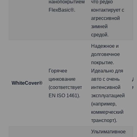
нанопокрытием
что редко
FlexBasic®.
контактирует с
агрессивной
зимней
средой.
Надежное и
долговечное
покрытие.
Горячее
Идеально для
цинкование
авто с очень
Д
WhiteCover®
(соответствует
интенсивной
м
EN ISO 1461).
эксплуатацией
(например,
коммерческий
транспорт).
Ультимативное