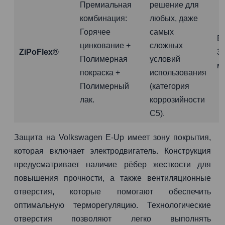
Премиальная
решение для
комбинация:
любых, даже
Горячее
самых
Б
цинкование +
сложных
ZiPoFlex®
3
Полимерная
условий
м
покраска +
использования
Полимерный
(категория
лак.
коррозийности
C5).
Защита на Volkswagen E-Up имеет зону покрытия,
которая включает электродвигатель. Конструкция
предусматривает наличие рёбер жесткости для
повышения прочности, а также вентиляционные
отверстия, которые помогают обеспечить
оптимальную терморегуляцию. Технологические
отверстия позволяют легко выполнять