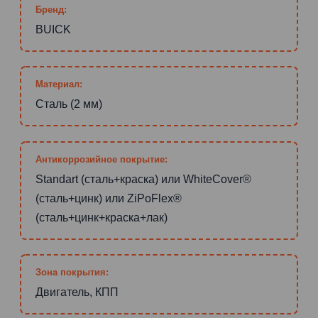
Бренд:
BUICK
Материал:
Сталь (2 мм)
Антикоррозийное покрытие:
Standart (сталь+краска) или WhiteCover®
(сталь+цинк) или ZiPoFlex®
(сталь+цинк+краска+лак)
Зона покрытия:
Двигатель, КПП