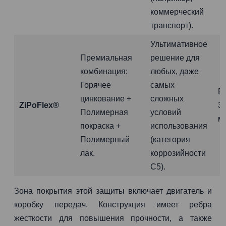
коммерческий
транспорт).
Ультимативное
Премиальная
решение для
комбинация:
любых, даже
Горячее
самых
Б
цинкование +
сложных
ZiPoFlex®
3
Полимерная
условий
м
покраска +
использования
Полимерный
(категория
лак.
коррозийности
C5).
Зона покрытия этой защиты включает двигатель и
коробку передач. Конструкция имеет ребра
жесткости для повышения прочности, а также