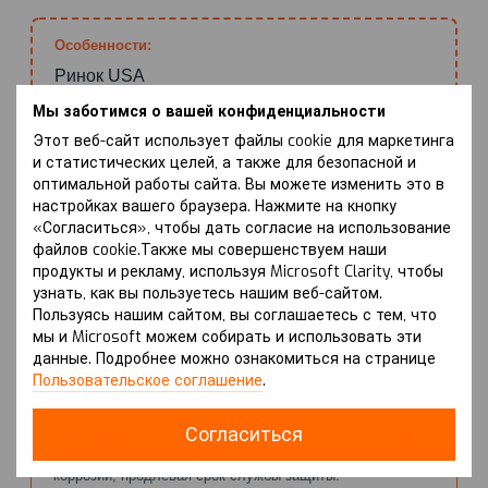
Особенности:
Ринок USA
Мы заботимся о вашей конфиденциальности
Этот веб-сайт использует файлы cookie для маркетинга
и статистических целей, а также для безопасной и
ПРЕИМУЩЕСТВА
оптимальной работы сайта. Вы можете изменить это в
настройках вашего браузера. Нажмите на кнопку
«Согласиться», чтобы дать согласие на использование
НАДЕЖНАЯ ЗАЩИТА ДВИГАТЕЛЯ
файлов cookie.Также мы совершенствуем наши
продукты и рекламу, используя Microsoft Clarity, чтобы
Защита картера двигателя предотвращает механические
узнать, как вы пользуетесь нашим веб-сайтом.
повреждения при ударах об камни и бордюры, что может
Пользуясь нашим сайтом, вы соглашаетесь с тем, что
привести к утечке масла.
мы и Microsoft можем собирать и использовать эти
данные. Подробнее можно ознакомиться на странице
Пользовательское соглашение
.
СНИЖЕНИЕ КОРРОЗИИ
Согласиться
Антикоррозийные покрытия, такие как WhiteCover® и
ZiPoFlex®, обеспечивают длительную защиту от
коррозии, продлевая срок службы защиты.