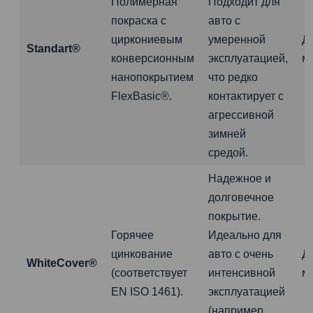
Полимерная
Подходит для
покраска с
авто с
циркониевым
умеренной
Д
Standart®
конверсионным
эксплуатацией,
м
нанопокрытием
что редко
FlexBasic®.
контактирует с
агрессивной
зимней
средой.
Надежное и
долговечное
покрытие.
Горячее
Идеально для
цинкование
авто с очень
Д
WhiteCover®
(соответствует
интенсивной
м
EN ISO 1461).
эксплуатацией
(например,