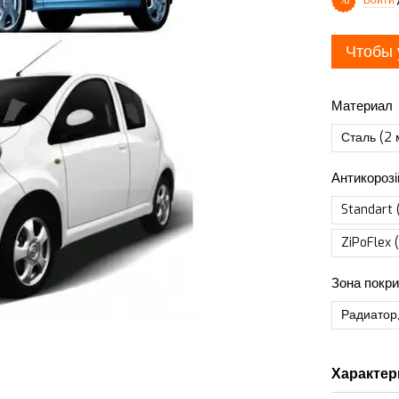
%
Чтобы 
Материал
Сталь (2 
Антикорозі
Standart 
ZiPoFlex 
Зона покри
Радиатор,
Характер