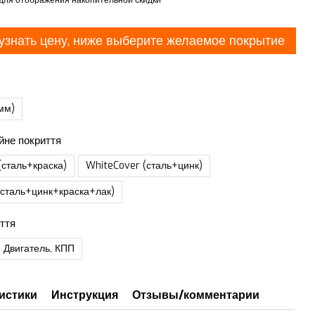
узнать цену, ниже выберите желаемое покрытие
мм)
йне покриття
(сталь+краска)
WhiteCover (сталь+цинк)
(сталь+цинк+краска+лак)
ття
 Двигатель, КПП
истики
Инструкция
Отзывы/комментарии