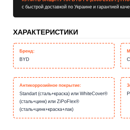
с быстрой доставкой по Украине и гарантией каче
ХАРАКТЕРИСТИКИ
Бренд:
М
BYD
С
Антикоррозийное покрытие:
З
Standart (сталь+краска) или WhiteCover®
Р
(сталь+цинк) или ZiPoFlex®
(сталь+цинк+краска+лак)