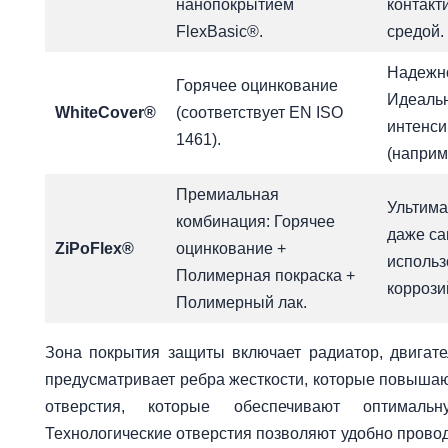
нанопокрытием
контакт
FlexBasic®.
средой.
Надежно
Горячее оцинкование
Идеальн
WhiteCover®
(соответствует EN ISO
интенси
1461).
(наприм
Премиальная
Ультима
комбинация: Горячее
даже са
ZiPoFlex®
оцинкование +
использ
Полимерная покраска +
коррози
Полимерный лак.
Зона покрытия защиты включает радиатор, двигате
предусматривает ребра жесткости, которые повышаю
отверстия, которые обеспечивают оптималь
Технологические отверстия позволяют удобно прово