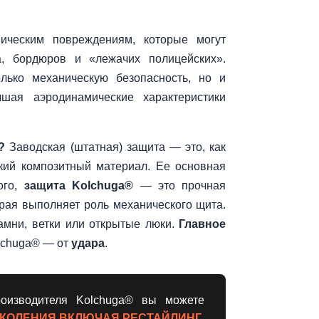
ическим повреждениям, которые могут
а, бордюров и «лежачих полицейских».
лько механическую безопасность, но и
шая аэродинамические характеристики
?
Заводская (штатная) защита — это, как
нкий композитный материал. Ее основная
ого,
защита Kolchuga®
— это прочная
орая выполняет роль механического щита.
амни, ветки или открытые люки.
Главное
olchuga® — от
удара
.
оизводителя Kolchuga® вы можете
I ПОКОЛЕНИЯ ВКЛЮЧАЯ РЕСТАЙЛИНГ
,