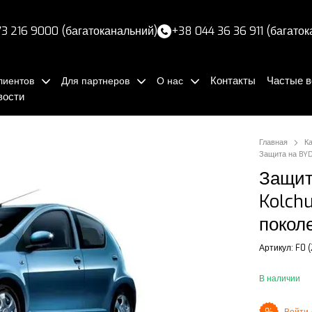
3 216 9000 (багатоканальний)
+38 044 36 36 911 (багато
Контакты
Частые 
лиентов
Для партнеров
О нас
вости
Главная
К
Защита на BYD
Защит
Kolch
покол
Артикул: F0 (
В наличии
Войти