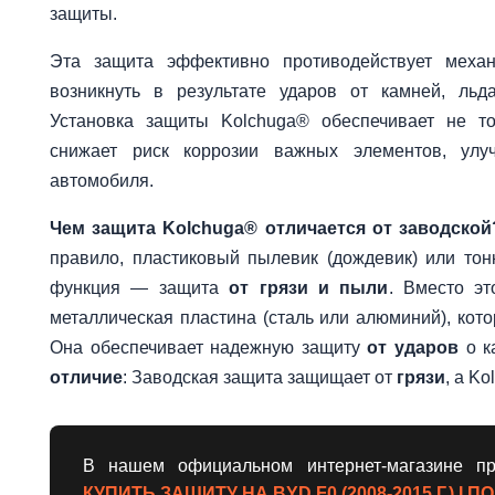
защиты.
Эта защита эффективно противодействует механ
возникнуть в результате ударов от камней, льд
Установка защиты Kolchuga® обеспечивает не то
снижает риск коррозии важных элементов, улуч
автомобиля.
Чем защита Kolchuga® отличается от заводской
правило, пластиковый пылевик (дождевик) или то
функция — защита
от грязи и пыли
. Вместо эт
металлическая пластина (сталь или алюминий), кот
Она обеспечивает надежную защиту
от ударов
о к
отличие
: Заводская защита защищает от
грязи
, а K
В нашем официальном интернет-магазине пр
КУПИТЬ ЗАЩИТУ НА BYD F0 (2008-2015 Г.) 