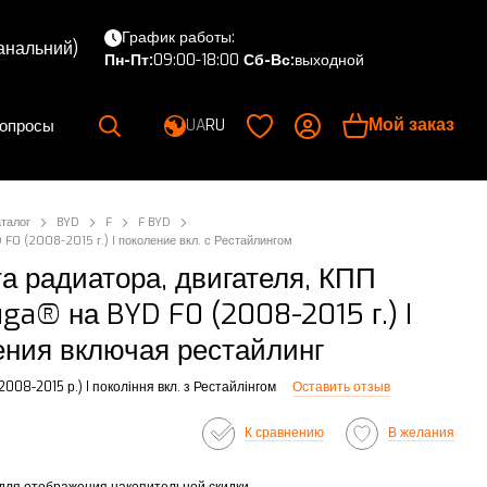
График работы:
канальний)
Пн-Пт:
09:00-18:00
Сб-Вс:
выходной
Мой заказ
вопросы
UA
RU
аталог
BYD
F
F BYD
 F0 (2008-2015 г.) I поколение вкл. с Рестайлингом
а радиатора, двигателя, КПП
uga® на BYD F0 (2008-2015 г.) I
ения включая рестайлинг
2008-2015 р.) I покоління вкл. з Рестайлінгом
Оставить отзыв
К сравнению
В желания
для отображения накопительной скидки