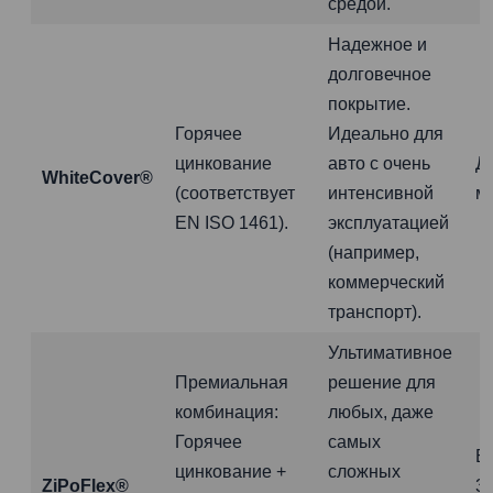
средой.
Надежное и
долговечное
покрытие.
Горячее
Идеально для
цинкование
авто с очень
Д
WhiteCover®
(соответствует
интенсивной
м
EN ISO 1461).
эксплуатацией
(например,
коммерческий
транспорт).
Ультимативное
Премиальная
решение для
комбинация:
любых, даже
Горячее
самых
Б
цинкование +
сложных
ZiPoFlex®
3