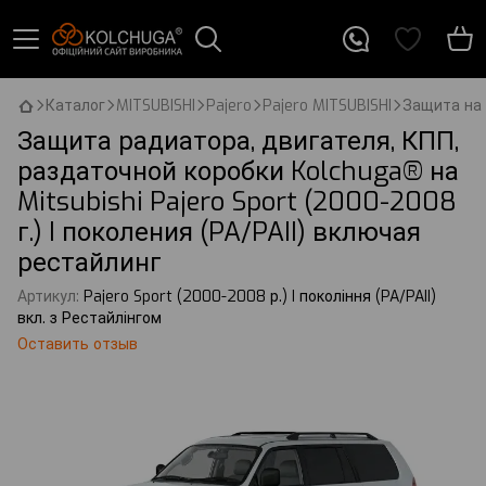
Каталог
MITSUBISHI
Pajero
Pajero MITSUBISHI
Защита на M
Защита радиатора, двигателя, КПП,
раздаточной коробки Kolchuga® на
Mitsubishi Pajero Sport (2000-2008
г.) I поколения (PA/PAII) включая
рестайлинг
Артикул:
Pajero Sport (2000-2008 р.) I покоління (PA/PAII)
вкл. з Рестайлінгом
Оставить отзыв