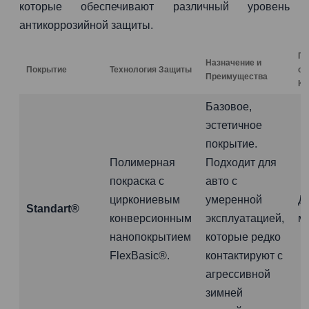
которые обеспечивают различный уровень
антикоррозийной защиты.
Га
Назначение и
Покрытие
Технология Защиты
от
Преимущества
Ко
Базовое,
эстетичное
покрытие.
Полимерная
Подходит для
покраска с
авто с
циркониевым
умеренной
Д
Standart®
конверсионным
эксплуатацией,
м
нанопокрытием
которые редко
FlexBasic®.
контактируют с
агрессивной
зимней