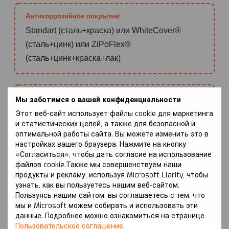
Антикоррозийное покрытие:
Standart (сталь+краска) или WhiteCover®
(сталь+цинк) или ZiPoFlex®
(сталь+цинк+краска+лак)
Зона покрытия:
Мы заботимся о вашей конфиденциальности
Радиатор, Двигатель, КПП или Раздаточная
Этот веб-сайт использует файлы cookie для маркетинга
и статистических целей, а также для безопасной и
коробка
оптимальной работы сайта. Вы можете изменить это в
настройках вашего браузера. Нажмите на кнопку
«Согласиться», чтобы дать согласие на использование
файлов cookie.Также мы совершенствуем наши
Тип/объём двигателя:
продукты и рекламу, используя Microsoft Clarity, чтобы
3.0 (бензин)
узнать, как вы пользуетесь нашим веб-сайтом.
Пользуясь нашим сайтом, вы соглашаетесь с тем, что
мы и Microsoft можем собирать и использовать эти
данные. Подробнее можно ознакомиться на странице
Особенности:
Пользовательское соглашение
.