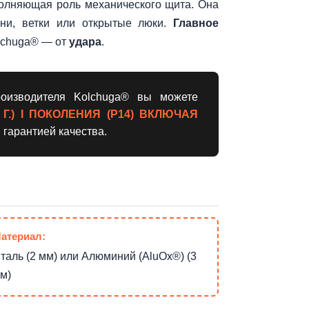
полняющая роль механического щита. Она
и, ветки или открытые люки.
Главное
olchuga® — от
удара
.
оизводителя Kolchuga® вы можете
 Г.) I ПОКОЛЕНИЯ (Р14) ВКЛЮЧАЯ
и гарантией качества.
атериал:
таль (2 мм) или Алюминий (AluOx®) (3
м)