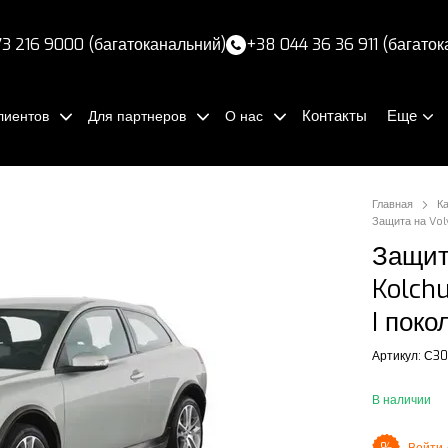
3 216 9000 (багатоканальний)
+38 044 36 36 911 (багато
Контакты
Еще
лиентов
Для партнеров
О нас
Главная
К
Защита на Vol
Защит
Kolch
I поко
Артикул: С30 
В наличии
Войти