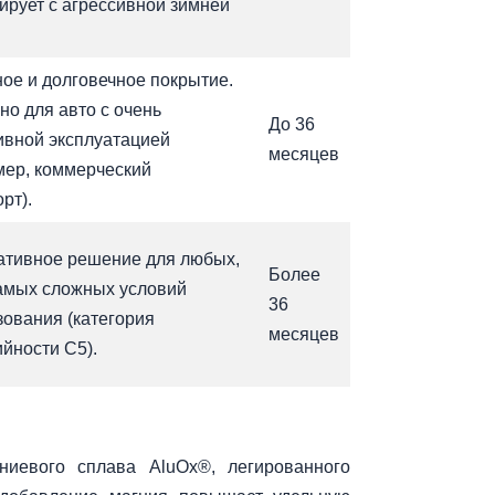
ирует с агрессивной зимней
.
ое и долговечное покрытие.
но для авто с очень
До 36
ивной эксплуатацией
месяцев
мер, коммерческий
рт).
ативное решение для любых,
Более
амых сложных условий
36
зования (категория
месяцев
йности C5).
ниевого сплава AluOx®, легированного