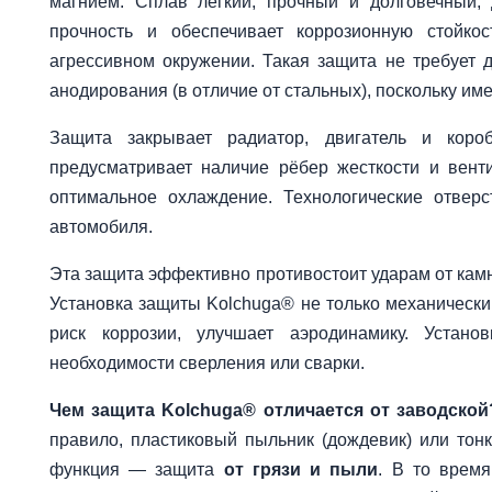
магнием. Сплав легкий, прочный и долговечный,
прочность и обеспечивает коррозионную стойко
агрессивном окружении. Такая защита не требует 
анодирования (в отличие от стальных), поскольку име
Защита закрывает радиатор, двигатель и короб
предусматривает наличие рёбер жесткости и вент
оптимальное охлаждение. Технологические отвер
автомобиля.
Эта защита эффективно противостоит ударам от камн
Установка защиты Kolchuga® не только механически
риск коррозии, улучшает аэродинамику. Устан
необходимости сверления или сварки.
Чем защита Kolchuga® отличается от заводской
правило, пластиковый пыльник (дождевик) или тон
функция — защита
от грязи и пыли
. В то врем