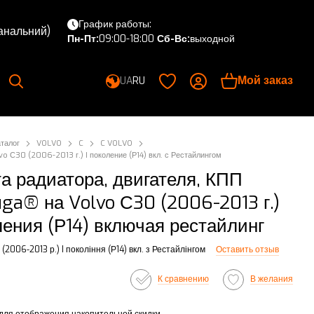
График работы:
канальний)
Пн-Пт:
09:00-18:00
Сб-Вс:
выходной
Мой заказ
UA
RU
аталог
VOLVO
C
C VOLVO
vo С30 (2006-2013 г.) I поколение (Р14) вкл. с Рестайлингом
а радиатора, двигателя, КПП
uga® на Volvo С30 (2006-2013 г.)
ления (Р14) включая рестайлинг
(2006-2013 р.) I покоління (Р14) вкл. з Рестайлінгом
Оставить отзыв
К сравнению
В желания
для отображения накопительной скидки