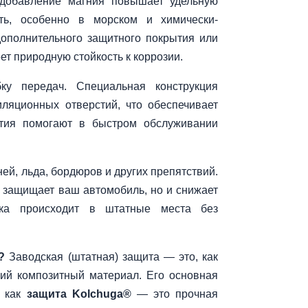
 добавление магния повышает удельную
сть, особенно в морском и химически-
дополнительного защитного покрытия или
ет природную стойкость к коррозии.
ку передач. Специальная конструкция
иляционных отверстий, что обеспечивает
стия помогают в быстром обслуживании
ей, льда, бордюров и других препятствий.
 защищает ваш автомобиль, но и снижает
овка происходит в штатные места без
?
Заводская (штатная) защита — это, как
кий композитный материал. Его основная
я как
защита Kolchuga®
— это прочная