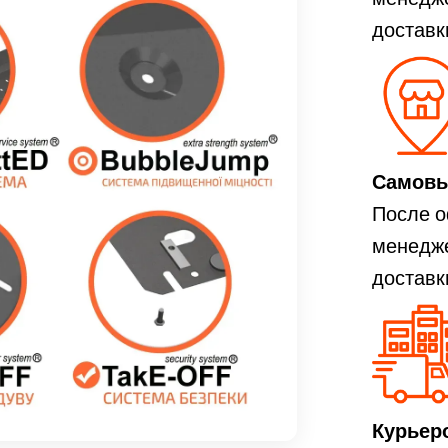
доставк
Самовыв
После о
менедже
доставк
Курьеро