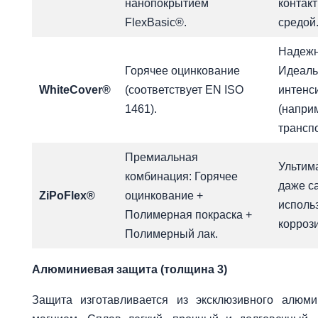
нанопокрытием
контакт
FlexBasic®.
средой
Надежн
Горячее оцинкование
Идеаль
WhiteCover®
(соответствует EN ISO
интенс
1461).
(напри
транспо
Премиальная
Ультим
комбинация: Горячее
даже с
ZiPoFlex®
оцинкование +
исполь
Полимерная покраска +
коррози
Полимерный лак.
Алюминиевая защита (толщина 3)
Защита изготавливается из эксклюзивного алюми