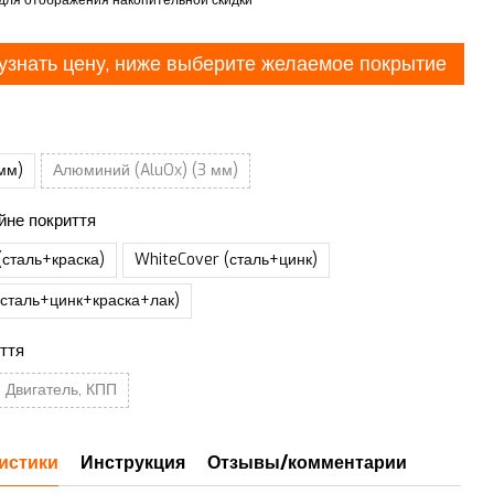
узнать цену, ниже выберите желаемое покрытие
мм)
Алюминий (AluOx) (3 мм)
йне покриття
(сталь+краска)
WhiteCover (сталь+цинк)
(сталь+цинк+краска+лак)
ття
 Двигатель, КПП
истики
Инструкция
Отзывы/комментарии