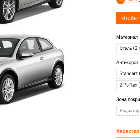
%
Чтобы 
Материал
Сталь (2 
Антикорозі
Standart 
ZiPoFlex 
Зона покри
Радиатор,
Характер