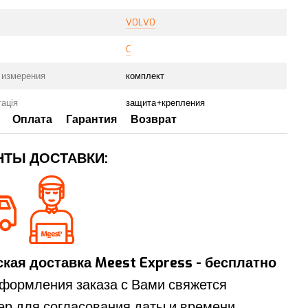
VOLVO
C
 измерения
комплект
ація
защита+крепления
Оплата
Гарантия
Возврат
НТЫ ДОСТАВКИ:
кая доставка Meest Express - бесплатно
формления заказа с Вами свяжется
р для согласования даты и времени