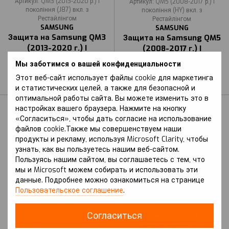
Артикул: QM3 (2013-2020 р.) I
Артикул: QM5 (2008-2017 р.) I
покоління (J87) вкл. з
покоління (HY) вкл. з
Рестайлінгом
Рестайлінгом
SAMSUNG
SAMSUNG
Защита на Samsung QM3
Защита на Samsung QM5
(2013-2020 г.) I
(2008-2017 г.) I
поколение (J87) вкл. с
поколение (HY) вкл. с
Мы заботимся о вашей конфиденциальности
Рестайлингом
Рестайлингом
Этот веб-сайт использует файлы cookie для маркетинга
В наличии
В наличии
и статистических целей, а также для безопасной и
оптимальной работы сайта. Вы можете изменить это в
настройках вашего браузера. Нажмите на кнопку
«Согласиться», чтобы дать согласие на использование
файлов cookie.Также мы совершенствуем наши
продукты и рекламу, используя Microsoft Clarity, чтобы
узнать, как вы пользуетесь нашим веб-сайтом.
Пользуясь нашим сайтом, вы соглашаетесь с тем, что
мы и Microsoft можем собирать и использовать эти
данные. Подробнее можно ознакомиться на странице
Артикул: QM6 (2017 р.-) II
Артикул: SM6 (2015-2022 р.) I
Пользовательское соглашение
.
покоління (HC) вкл. з
покоління (L2M/KP)
Рестайлінгом
SAMSUNG
SAMSUNG
Защита на Samsung SM6
Согласиться
Защита на Samsung
(2015-2022 г.) I