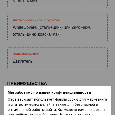
Сталь (2 мм)
Антикоррозийное покрытие:
WhiteCover® (сталь+цинк) или ZiPoFlex®
(сталь+цинк+краска+лак)
Зона покрытия:
Двигатель
ПРЕИМУЩЕСТВА
Мы заботимся о вашей конфиденциальности
Этот веб-сайт использует файлы cookie для маркетинга
НАДЕЖНАЯ ЗАЩИТА ДВИГАТЕЛЯ
и статистических целей, а также для безопасной и
Защита Kolchuga® эффективно оберегает двигатель от
оптимальной работы сайта. Вы можете изменить это в
механических повреждений, предотвращая их
настройках вашего браузера. Нажмите на кнопку