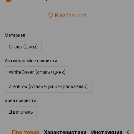
В избранное
Материал
Сталь (2 мм)
Антикорозійне покриття
WhiteCover (сталь+цинк)
ZiPoFlex (сталь+цинк+краска+лак)
Зона покриття
Двигатель
Про товар
Характеристики
Инструкция
О