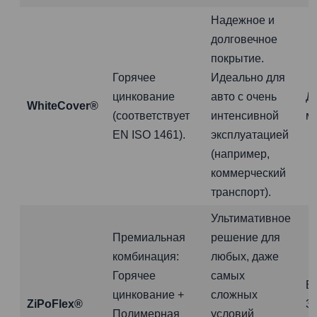
Надежное и
долговечное
покрытие.
Горячее
Идеально для
цинкование
авто с очень
Д
WhiteCover®
(соответствует
интенсивной
м
EN ISO 1461).
эксплуатацией
(например,
коммерческий
транспорт).
Ультимативное
Премиальная
решение для
комбинация:
любых, даже
Горячее
самых
Б
цинкование +
сложных
ZiPoFlex®
3
Полимерная
условий