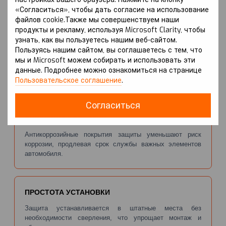
негативное влияние на работу автомобиля.
«Согласиться», чтобы дать согласие на использование
файлов cookie.Также мы совершенствуем наши
продукты и рекламу, используя Microsoft Clarity, чтобы
узнать, как вы пользуетесь нашим веб-сайтом.
ЭФФЕКТИВНАЯ АЭРОДИНАМИКА
Пользуясь нашим сайтом, вы соглашаетесь с тем, что
мы и Microsoft можем собирать и использовать эти
Плоская форма защиты улучшает аэродинамические
данные. Подробнее можно ознакомиться на странице
характеристики автомобиля, что может положительно
Пользовательское соглашение
.
сказаться на расходе топлива.
Согласиться
СНИЖЕНИЕ КОРРОЗИИ
Антикоррозийные покрытия защиты уменьшают риск
коррозии, продлевая срок службы важных элементов
автомобиля.
ПРОСТОТА УСТАНОВКИ
Защита устанавливается в штатные места без
необходимости сверления, что упрощает монтаж и