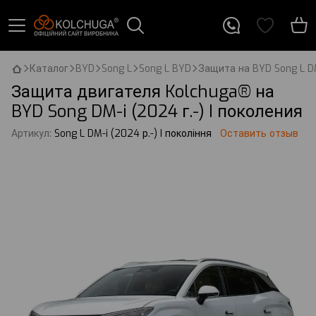
Каталог
BYD
Song L
Song L BYD
Защита на BYD Song L DM-
Защита двигателя Kolchuga® на
BYD Song DM-i (2024 г.-) I поколения
Артикул:
Song L DM-i (2024 р.-) I покоління
Оставить отзыв