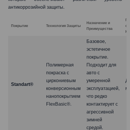
антикоррозийной защиты.
Га
Назначение и
Покрытие
Технология Защиты
от
Преимущества
Ко
Базовое,
эстетичное
покрытие.
Полимерная
Подходит для
покраска с
авто с
циркониевым
умеренной
Д
Standart®
конверсионным
эксплуатацией,
м
нанопокрытием
что редко
FlexBasic®.
контактирует с
агрессивной
зимней
средой.