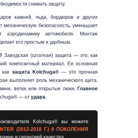
бходимости снимать защиту.
аров камней, льда, бордюров и других
т механическую безопасность, уменьшает
т аэродинамику автомобиля. Монтаж
делает его простым и удобным.
?
Заводская (штатная) защита — это, как
нкий композитный материал. Ее основная
я как
защита Kolchuga®
— это прочная
орая выполняет роль механического щита.
амни, ветки или открытые люки.
Главное
olchuga® — от
удара
.
оизводителя Kolchuga® вы можете
ER (2012-2018 Г.) II ПОКОЛЕНИЯ
краине и гарантией качества.