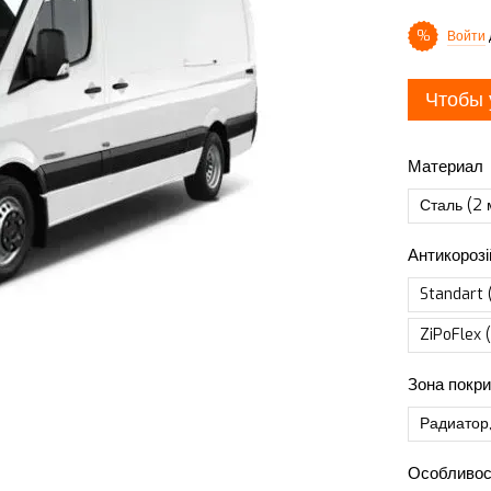
Войти
%
Чтобы 
Материал
Сталь (2 
Антикорозі
Standart 
ZiPoFlex 
Зона покри
Радиатор,
Особливос