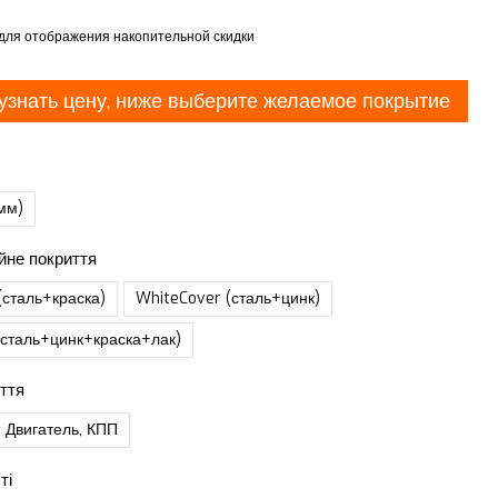
для отображения накопительной скидки
узнать цену, ниже выберите желаемое покрытие
мм)
йне покриття
(сталь+краска)
WhiteCover (сталь+цинк)
(сталь+цинк+краска+лак)
ття
 Двигатель, КПП
ті