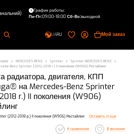
График работы:
канальний)
Пн-Пт:
09:00-18:00
Сб-Вс:
выходной
Мой заказ
UA
RU
аталог
MERCEDES-BENZ
Sprinter
Sprinter MERCEDES-BENZ
cede-Benz Sprinter (2012-2018 г.) II поколение (W906) Рестайлинг
а радиатора, двигателя, КПП
uga® на Mercedes-Benz Sprinter
2018 г.) II поколения (W906)
йлинг
nter (2012-2018 р.) II покоління (W906) Рестайлінг
Оставить отзыв
К сравнению
В желания