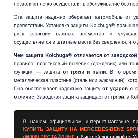
позволяют легко осуществлять обслуживание без нео
Эта защита надежно оберегает автомобиль от уд
препятствий. Установка защиты Kolchuga® повышае
риск коррозии важных элементов и улучшае
осуществляется в штатные места без сверления, что 
Чем защита Kolchuga® отличается от заводской
правило, пластиковый пылевик (дождевик) или то
функция — защита
от грязи и пыли
. В то врем
металлическая пластина (сталь или алюминий), кот
Она обеспечивает надежную защиту
от ударов
о к
отличие
: Заводская защита защищает от
грязи
, а K
В нашем официальном интернет-магазине пр
КУПИТЬ ЗАЩИТУ НА MERCEDES-BENZ SPRINT
(W906) РЕСТАЙЛИНГ
, с быстрой доставкой по У