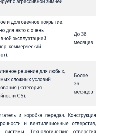
ирует с агрессивной зимней
ое и долговечное покрытие.
о для авто с очень
До 36
ивной эксплуатацией
месяцев
мер, коммерческий
рт).
ативное решение для любых,
Более
амых сложных условий
36
ования (категория
месяцев
йности C5).
игатель и коробка передач. Конструкция
рочности и вентиляционные отверстия,
 системы. Технологические отверстия