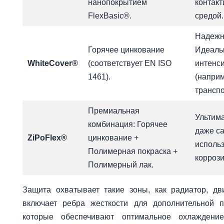
нанопокрытием
контакт
FlexBasic®.
средой.
Надежн
Горячее цинкование
Идеальн
WhiteCover®
(соответствует EN ISO
интенс
1461).
(напри
транспо
Премиальная
Ультим
комбинация: Горячее
даже с
ZiPoFlex®
цинкование +
использ
Полимерная покраска +
коррози
Полимерный лак.
Защита охватывает такие зоны, как радиатор, дв
включает ребра жесткости для дополнительной п
которые обеспечивают оптимальное охлаждение