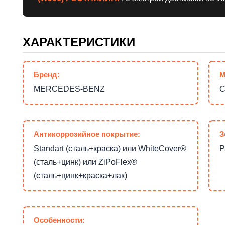
ХАРАКТЕРИСТИКИ
Бренд:
М
MERCEDES-BENZ
С
Антикоррозийное покрытие:
З
Standart (сталь+краска) или WhiteCover®
Р
(сталь+цинк) или ZiPoFlex®
(сталь+цинк+краска+лак)
Особенности: