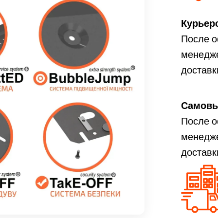
Курьерс
После о
менедже
доставк
Самовыв
После о
менедже
доставк