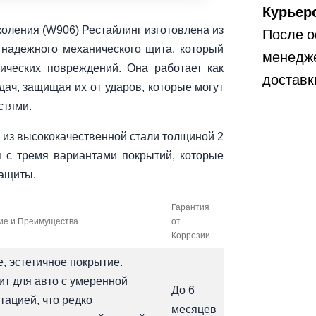
Курьеро
поколения (W906) Рестайлинг изготовлена из
После о
 надежного механического щита, который
менедже
ических повреждений. Она работает как
доставк
дач, защищая их от ударов, которые могут
стями.
 из высококачественной стали толщиной 2
я с тремя вариантами покрытий, которые
защиты.
Гарантия
ие и Преимущества
от
Коррозии
, эстетичное покрытие.
т для авто с умеренной
До 6
тацией, что редко
месяцев