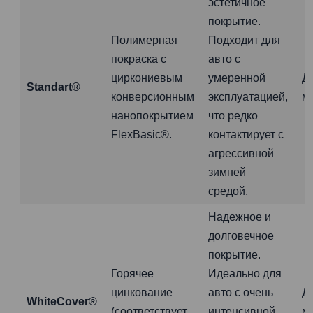
эстетичное
покрытие.
Полимерная
Подходит для
покраска с
авто с
циркониевым
умеренной
Д
Standart®
конверсионным
эксплуатацией,
м
нанопокрытием
что редко
FlexBasic®.
контактирует с
агрессивной
зимней
средой.
Надежное и
долговечное
покрытие.
Горячее
Идеально для
цинкование
авто с очень
Д
WhiteCover®
(соответствует
интенсивной
м