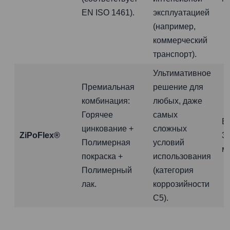
EN ISO 1461).
эксплуатацией
(например,
коммерческий
транспорт).
Ультимативное
Премиальная
решение для
комбинация:
любых, даже
Горячее
самых
Б
цинкование +
сложных
ZiPoFlex®
3
Полимерная
условий
м
покраска +
использования
Полимерный
(категория
лак.
коррозийности
C5).