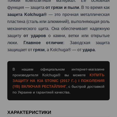
тонкий композитный материал. Ее основная
функция — защита
от грязи и пыли
. В то время как
защита Kolchuga®
— это прочная металлическая
пластина (сталь или алюминий), выполняющая роль
механического щита. Она обеспечивает надежную
защиту
от ударов
о камни, ветки или открытые
люки.
Главное отличие
: Заводская защита
защищает от
грязи
, а Kolchuga® — от
удара
.
В нашем официальном интернет-магазине
производителя Kolchuga® вы можете
КУПИТЬ
ЗАЩИТУ НА KIA STONIC (2017 Г.-) I ПОКОЛЕНИЯ
(YB) ВКЛЮЧАЯ РЕСТАЙЛИНГ
, с быстрой доставкой
по Украине и гарантией качества.
ХАРАКТЕРИСТИКИ