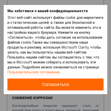
Мы заботимся о вашей конфиденциальности
Тип/объём двигателя:
Этот веб-сайт использует файлы cookie для маркетинга
и статистических целей, а также для безопасной и
1.4 (бензин) или 1.0 (бензин) или 1.6 (бензин)
оптимальной работы сайта. Вы можете изменить это в
настройках вашего браузера. Нажмите на кнопку
«Согласиться», чтобы дать согласие на использование
файлов cookie.Также мы совершенствуем наши
ПРЕИМУЩЕСТВА
продукты и рекламу, используя Microsoft Clarity, чтобы
узнать, как вы пользуетесь нашим веб-сайтом.
Пользуясь нашим сайтом, вы соглашаетесь с тем, что
НАДЕЖНАЯ ЗАЩИТА ДВИГАТЕЛЯ
мы и Microsoft можем собирать и использовать эти
данные. Подробнее можно ознакомиться на странице
Защита Kolchuga® предотвращает механические
Пользовательское соглашение
.
повреждения картера двигателя, что может привести к
потере масла при ударах.
Согласиться
СНИЖЕНИЕ КОРРОЗИИ
Антикоррозийные покрытия защищают сталь от
воздействия влаги и агрессивных реагентов, продлевая