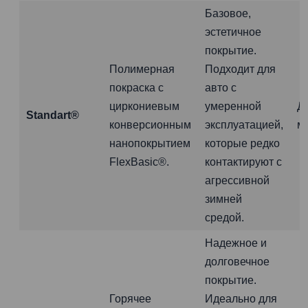
Базовое,
эстетичное
покрытие.
Полимерная
Подходит для
покраска с
авто с
циркониевым
умеренной
Д
Standart®
конверсионным
эксплуатацией,
м
нанопокрытием
которые редко
FlexBasic®.
контактируют с
агрессивной
зимней
средой.
Надежное и
долговечное
покрытие.
Горячее
Идеально для