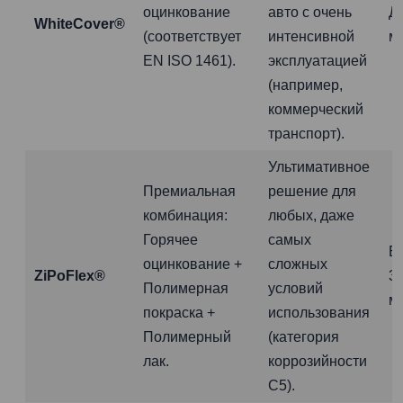
оцинкование
авто с очень
Д
WhiteCover®
(соответствует
интенсивной
м
EN ISO 1461).
эксплуатацией
(например,
коммерческий
транспорт).
Ультимативное
Премиальная
решение для
комбинация:
любых, даже
Горячее
самых
Б
оцинкование +
сложных
ZiPoFlex®
3
Полимерная
условий
м
покраска +
использования
Полимерный
(категория
лак.
коррозийности
C5).