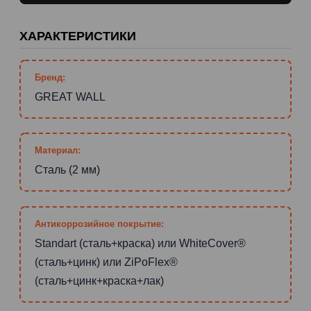
ХАРАКТЕРИСТИКИ
Бренд:
GREAT WALL
Материал:
Сталь (2 мм)
Антикоррозийное покрытие:
Standart (сталь+краска) или WhiteCover®
(сталь+цинк) или ZiPoFlex®
(сталь+цинк+краска+лак)