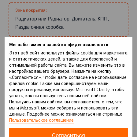
Зона покрытия:
Радиатор или Радиатор, Двигатель, КПП,
Раздаточная коробка
Мы заботимся о вашей конфиденциальности
Тип/объём двигателя:
Этот веб-сайт использует файлы cookie для маркетинга
и статистических целей, а также для безопасной и
Бензин или Дизель или Только 2.4(бензин)
оптимальной работы сайта. Вы можете изменить это в
настройках вашего браузера. Нажмите на кнопку
«Согласиться», чтобы дать согласие на использование
файлов cookie.Также мы совершенствуем наши
ПРЕИМУЩЕСТВА
продукты и рекламу, используя Microsoft Clarity, чтобы
узнать, как вы пользуетесь нашим веб-сайтом.
Пользуясь нашим сайтом, вы соглашаетесь с тем, что
МАКСИМАЛЬНАЯ ЗАЩИТА ДВИГАТЕЛЯ
мы и Microsoft можем собирать и использовать эти
данные. Подробнее можно ознакомиться на странице
Защита Kolchuga® надежно оберегает картер двигателя
Пользовательское соглашение
.
от механических повреждений, предотвращая утечку
масла при ударах.
Согласиться