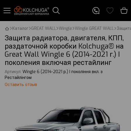
Каталог
GREAT WALL
Wingle
Wingle GREAT WALL
Защита 
Защита радиатора, двигателя, КПП,
раздаточной коробки Kolchuga® на
Great Wall Wingle 6 (2014-2021 г.) I
поколения включая рестайлинг
Артикул:
Wingle 6 (2014-2021 р.) I покоління вкл. з
Рестайлінгом
Оставить отзыв