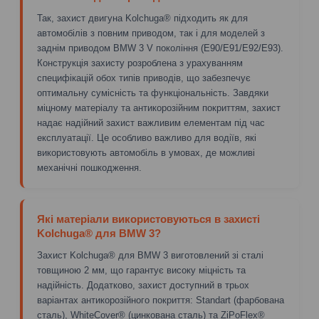
Так, захист двигуна Kolchuga® підходить як для
автомобілів з повним приводом, так і для моделей з
заднім приводом BMW 3 V покоління (E90/E91/E92/E93).
Конструкція захисту розроблена з урахуванням
специфікацій обох типів приводів, що забезпечує
оптимальну сумісність та функціональність. Завдяки
міцному матеріалу та антикорозійним покриттям, захист
надає надійний захист важливим елементам під час
експлуатації. Це особливо важливо для водіїв, які
використовують автомобіль в умовах, де можливі
механічні пошкодження.
Які матеріали використовуються в захисті
Kolchuga® для BMW 3?
Захист Kolchuga® для BMW 3 виготовлений зі сталі
товщиною 2 мм, що гарантує високу міцність та
надійність. Додатково, захист доступний в трьох
варіантах антикорозійного покриття: Standart (фарбована
сталь), WhiteCover® (цинкована сталь) та ZiPoFlex®