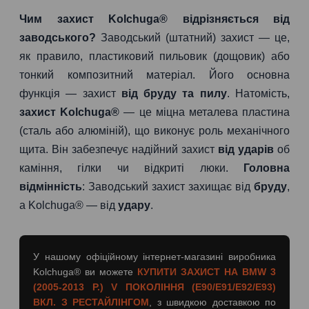
Чим захист Kolchuga® відрізняється від
заводського?
Заводський (штатний) захист — це,
як правило, пластиковий пильовик (дощовик) або
тонкий композитний матеріал. Його основна
функція — захист
від бруду та пилу
. Натомість,
захист Kolchuga®
— це міцна металева пластина
(сталь або алюміній), що виконує роль механічного
щита. Він забезпечує надійний захист
від ударів
об
каміння, гілки чи відкриті люки.
Головна
відмінність
: Заводський захист захищає від
бруду
,
а Kolchuga® — від
удару
.
У нашому офіційному інтернет-магазині виробника
Kolchuga® ви можете
КУПИТИ ЗАХИСТ НА BMW 3
(2005-2013 Р.) V ПОКОЛІННЯ (E90/E91/E92/E93)
ВКЛ. З РЕСТАЙЛІНГОМ
, з швидкою доставкою по