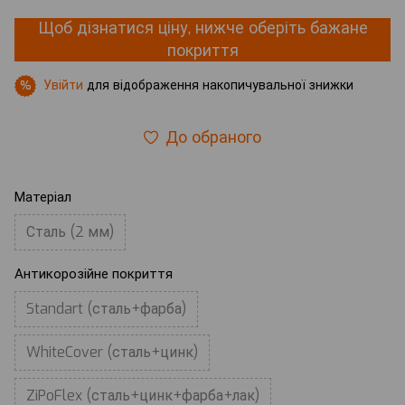
Щоб дізнатися ціну, нижче оберіть бажане
покриття
Увійти
для відображення накопичувальної знижки
%
До обраного
Матеріал
Сталь (2 мм)
Антикорозійне покриття
Standart (сталь+фарба)
WhiteCover (сталь+цинк)
ZiPoFlex (сталь+цинк+фарба+лак)