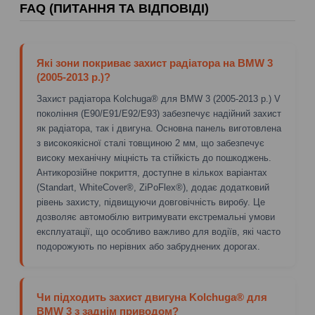
FAQ (ПИТАННЯ ТА ВІДПОВІДІ)
Які зони покриває захист радіатора на BMW 3
(2005-2013 р.)?
Захист радіатора Kolchuga® для BMW 3 (2005-2013 р.) V
покоління (E90/E91/E92/E93) забезпечує надійний захист
як радіатора, так і двигуна. Основна панель виготовлена
з високоякісної сталі товщиною 2 мм, що забезпечує
високу механічну міцність та стійкість до пошкоджень.
Антикорозійне покриття, доступне в кількох варіантах
(Standart, WhiteCover®, ZiPoFlex®), додає додатковий
рівень захисту, підвищуючи довговічність виробу. Це
дозволяє автомобілю витримувати екстремальні умови
експлуатації, що особливо важливо для водіїв, які часто
подорожують по нерівних або забруднених дорогах.
Чи підходить захист двигуна Kolchuga® для
BMW 3 з заднім приводом?