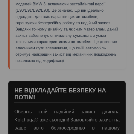
моделей BMW 3, включаючи рестайлінгові версії
(E90/E91/E92/E93). Це означає, що він ідеально
підходить для всіх варіантів цих автомобілів,
гарантуючи безперебійну роботу та надійний захист.
Завдяки точному дизайну та якісним матеріалам, даний
захист забезпечує оптимальну сумісність з усіма
технічними характеристиками автомобіля. Це дозволяє
власникам бути впевненими, що їхній автомобіль
отримує найкращий захист від механічних пошкоджень,
незалежно від модифікації.
НЕ ВІДКЛАДАЙТЕ БЕЗПЕКУ НА
ПОТІМ!
Оберіть свій надійний захист двигуна
Kolchuga® вже сьогодні! Замовляйте захист на
ваше авто безпосередньо в нашому