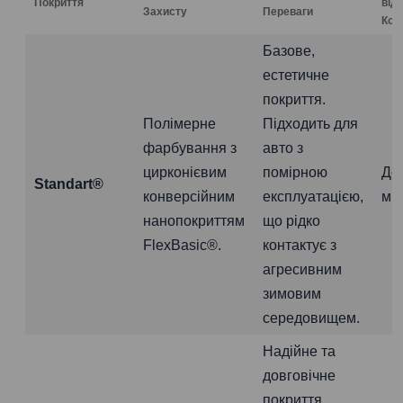
Покриття
від
Захисту
Переваги
Коро
Базове,
естетичне
покриття.
Полімерне
Підходить для
фарбування з
авто з
цирконієвим
помірною
До
Standart®
конверсійним
експлуатацією,
міс
нанопокриттям
що рідко
FlexBasic®.
контактує з
агресивним
зимовим
середовищем.
Надійне та
довговічне
покриття.