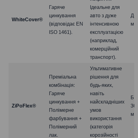
Гаряче
Ідеальне для
цинкування
авто з дуже
До
WhiteCover®
(відповідає EN
інтенсивною
міс
ISO 1461).
експлуатацією
(наприклад,
комерційний
транспорт).
Ультимативне
Преміальна
рішення для
комбінація:
будь-яких,
Гаряче
навіть
Бі
цинкування +
найскладніших
ZiPoFlex®
36
Полімерне
умов
міс
фарбування +
використання
Полімерний
(категорія
лак.
корозійності