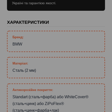
Україні та гарантією якості.
ХАРАКТЕРИСТИКИ
Бренд:
BMW
Матеріал:
Сталь (2 мм)
Антикорозійне покриття:
Standart (сталь+фарба) або WhiteCover®
(сталь+цинк) або ZiPoFlex®
(сталь+цинк+фарба+лак)