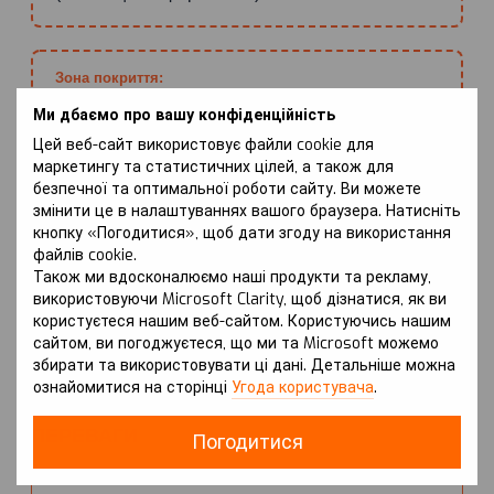
Зона покриття:
Радіатор, Двигун
Ми дбаємо про вашу конфіденційність
Цей веб-сайт використовує файли cookie для
маркетингу та статистичних цілей, а також для
безпечної та оптимальної роботи сайту. Ви можете
Тип/об'єм двигуна:
змінити це в налаштуваннях вашого браузера. Натисніть
2.0 (бензин)
кнопку «Погодитися», щоб дати згоду на використання
файлів cookie.
Також ми вдосконалюємо наші продукти та рекламу,
використовуючи Microsoft Clarity, щоб дізнатися, як ви
Особливості:
користуєтеся нашим веб-сайтом. Користуючись нашим
Повний привід або Задній привід
сайтом, ви погоджуєтеся, що ми та Microsoft можемо
збирати та використовувати ці дані. Детальніше можна
ознайомитися на сторінці
Угода користувача
.
ПЕРЕВАГИ
Погодитися