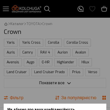
Каталог
TOYOTA
Crown
Crown
Yaris
Yaris Cross
Corolla
Corolla Cross
Auris
Camry
RAV 4
Aurion
Avalon
Avensis
Aygo
С-HR
Highlander
Hilux
Land Cruiser
Land Cruiser Prado
Prius
Verso
Venza
Tundra
Sequoia
Sienna
Solara
Показати все
Tacoma
ProAce
Zelas
HiAce
bZ
Crown
Фільтр
За популярністю
Ми дбаємо про вашу конфіденційність