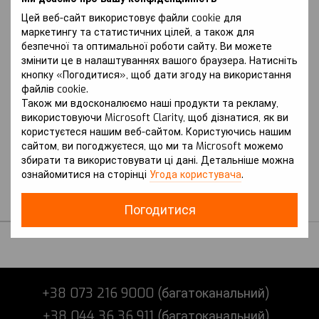
Цей веб-сайт використовує файли cookie для
маркетингу та статистичних цілей, а також для
безпечної та оптимальної роботи сайту. Ви можете
змінити це в налаштуваннях вашого браузера. Натисніть
кнопку «Погодитися», щоб дати згоду на використання
файлів cookie.
Також ми вдосконалюємо наші продукти та рекламу,
використовуючи Microsoft Clarity, щоб дізнатися, як ви
Артикул: Crown (2022 р.-) XVI
покоління (S230)
користуєтеся нашим веб-сайтом. Користуючись нашим
TOYOTA
сайтом, ви погоджуєтеся, що ми та Microsoft можемо
Захист на Toyota Crown
збирати та використовувати ці дані. Детальніше можна
(2022 р.-) XVI покоління
ознайомитися на сторінці
Угода користувача
.
(S230)
В наявності
Погодитися
+38 073 216 9000 (багатоканальний)
+38 044 36 36 911 (багатоканальний)