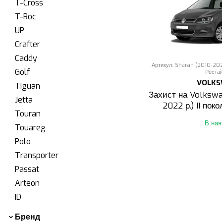
T-Cross
T-Roc
UP
Crafter
Caddy
Артикул: Sharan (2010-2022 
Golf
Реста
VOLK
Tiguan
Захист на Volksw
Jetta
2022 р.) II поко
Touran
Реста
В ная
Touareg
Polo
Transporter
Passat
Arteon
ID
Бренд