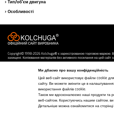
Тип/об'єм двигуна
Особливості
Copyright© 1998-2026 Kolchuga® є зареєстрованою торговою маркою. В
захищені. Копіювання матеріалів без активного посилання на цей сайт 
Приймаємо до оплати
Ми дбаємо про вашу конфіденційність
Цей веб-сайт використовує файли cookie для
сайту. Ви можете змінити це в налаштування
Мобільна версія
використання файлів cookie.
Також ми вдосконалюємо наші продукти та ре
веб-сайтом. Користуючись нашим сайтом, ви 
Детальніше можна ознайомитися на сторінц