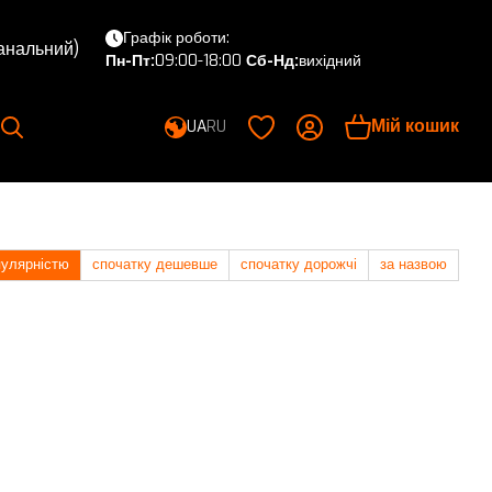
Графік роботи:
канальний)
Пн-Пт:
09:00-18:00
Сб-Нд:
вихідний
Мій кошик
UA
RU
пулярністю
спочатку дешевше
спочатку дорожчі
за назвою