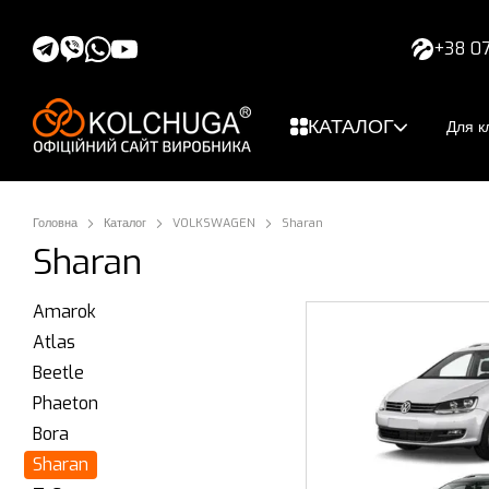
Перейти до основного контенту
+38 07
КАТАЛОГ
Для кл
Головна
Каталог
VOLKSWAGEN
Sharan
Sharan
Amarok
Atlas
Beetle
Phaeton
Bora
Sharan