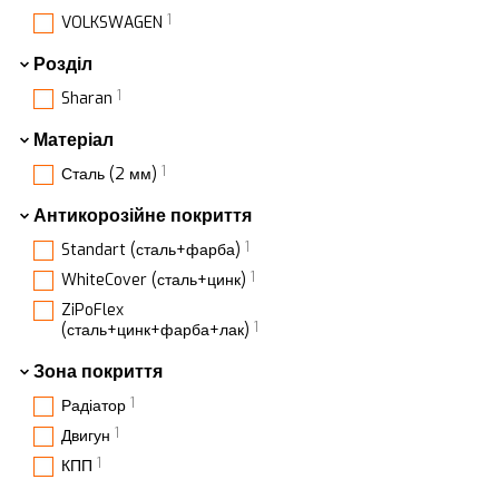
1
VOLKSWAGEN
Розділ
1
Sharan
Матеріал
1
Сталь (2 мм)
Антикорозійне покриття
1
Standart (сталь+фарба)
1
WhiteCover (сталь+цинк)
ZiPoFlex
1
(сталь+цинк+фарба+лак)
Зона покриття
1
Радіатор
1
Двигун
1
КПП