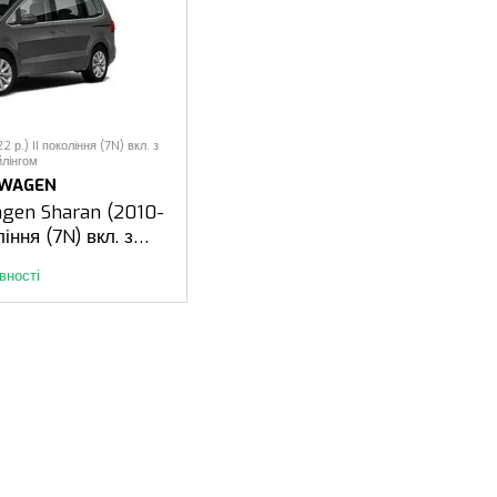
р.) II покоління (7N) вкл. з
йлінгом
SWAGEN
agen Sharan (2010-
ління (7N) вкл. з
йлінгом
вності