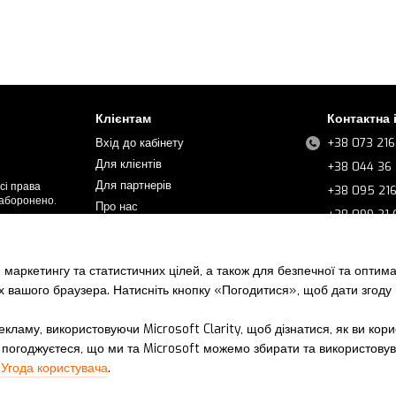
Клієнтам
Контактна
Вхід до кабінету
+38 073 216
Для клієнтів
+38 044 36 
Для партнерів
сі права
+38 095 21
заборонено.
Про нас
+38 099 21
Контакти
+38 068 21
Часті запитання
+38 067 21 
 маркетингу та статистичних цілей, а також для безпечної та оптим
Новини
+38 067 21 
х вашого браузера. Натисніть кнопку «Погодитися», щоб дати згоду
Ми в соцмер
кламу, використовуючи Microsoft Clarity, щоб дізнатися, як ви кор
погоджуєтеся, що ми та Microsoft можемо збирати та використовува
і
Угода користувача
.