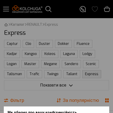
Каталог
RENAULT
Express
Express
Captur
Clio
Duster
Dokker
Fluence
Kadjar
Kangoo
Koleos
Laguna
Lodgy
Logan
Master
Megane
Sandero
Scenic
Talisman
Trafic
Twingo
Taliant
Express
Kardian
Espace
Vel Satis
Truck
Symbioz
Показати все
City
Thalia
Symbol
Фільтр
За популярністю
Ми дбаємо про вашу конфіденційність