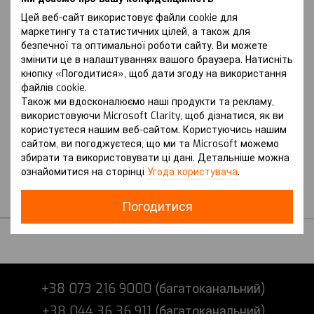
Цей веб-сайт використовує файли cookie для
маркетингу та статистичних цілей, а також для
безпечної та оптимальної роботи сайту. Ви можете
змінити це в налаштуваннях вашого браузера. Натисніть
кнопку «Погодитися», щоб дати згоду на використання
файлів cookie.
Також ми вдосконалюємо наші продукти та рекламу,
використовуючи Microsoft Clarity, щоб дізнатися, як ви
Артикул: Renault Express (2021
р.-) II покоління
користуєтеся нашим веб-сайтом. Користуючись нашим
RENAULT
сайтом, ви погоджуєтеся, що ми та Microsoft можемо
Захист на Renault
збирати та використовувати ці дані. Детальніше можна
Express (2021 р.-) II
ознайомитися на сторінці
Угода користувача
.
покоління
В наявності
Погодитися
+38 073 216 9000 (багатоканальний)
+38 044 36 36 911 (багатоканальний)