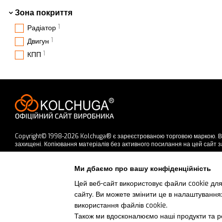
Зона покриття
1
Радіатор
1
Двигун
1
КПП
Copyright© 1998-2026 Kolchuga® є зареєстрованою торговою маркою. В
захищені. Копіювання матеріалів без активного посилання на цей сайт 
Приймаємо до оплати
Ми дбаємо про вашу конфіденційність
Цей веб-сайт використовує файли cookie для
сайту. Ви можете змінити це в налаштування
Мобільна версія
використання файлів cookie.
Також ми вдосконалюємо наші продукти та ре