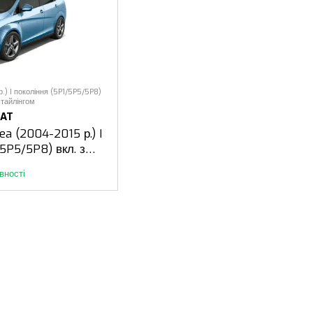
.) I покоління (5P1/5P5/5P8)
стайлінгом
EAT
ea (2004-2015 р.) I
/5P5/5P8) вкл. з
йлінгом
вності