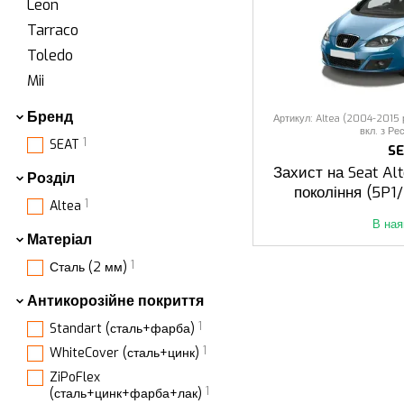
Leon
Tarraco
Toledo
Mii
Бренд
Артикул: Altea (2004-2015 р
вкл. з Ре
1
SEAT
S
Захист на Seat Alt
Розділ
покоління (5P1
1
Altea
Реста
В ная
Матеріал
1
Сталь (2 мм)
Антикорозійне покриття
1
Standart (сталь+фарба)
1
WhiteCover (сталь+цинк)
ZiPoFlex
1
(сталь+цинк+фарба+лак)