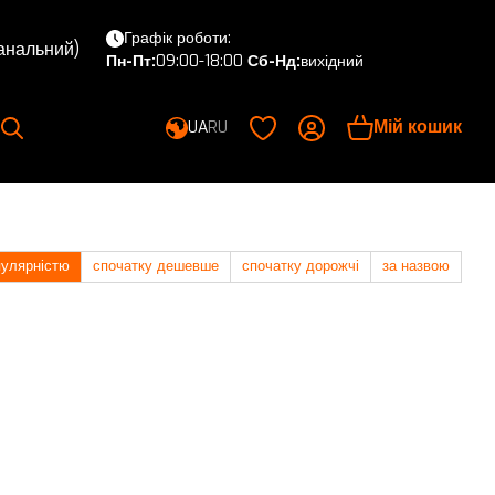
Графік роботи:
канальний)
Пн-Пт:
09:00-18:00
Сб-Нд:
вихідний
Мій кошик
UA
RU
пулярністю
спочатку дешевше
спочатку дорожчі
за назвою