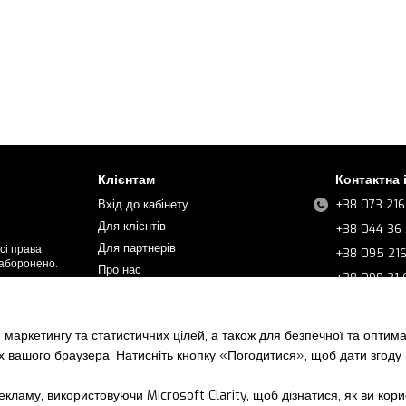
Клієнтам
Контактна
Вхід до кабінету
+38 073 216
Для клієнтів
+38 044 36 
Для партнерів
сі права
+38 095 21
заборонено.
Про нас
+38 099 21
Контакти
+38 068 21
Часті запитання
+38 067 21 
 маркетингу та статистичних цілей, а також для безпечної та оптим
Новини
+38 067 21 
х вашого браузера. Натисніть кнопку «Погодитися», щоб дати згоду
Ми в соцмер
кламу, використовуючи Microsoft Clarity, щоб дізнатися, як ви кор