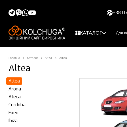
Перейти до основного контенту
+38 07
КАТАЛОГ
Для кл
Головна
Каталог
SEAT
Altea
Altea
Altea
Arona
Ateca
Cordoba
Exeo
Ibiza