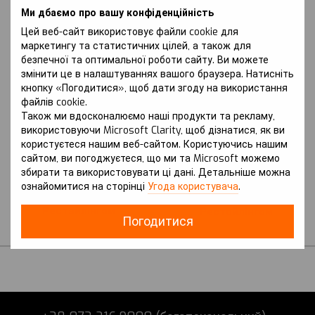
Ми дбаємо про вашу конфіденційність
Цей веб-сайт використовує файли cookie для
маркетингу та статистичних цілей, а також для
безпечної та оптимальної роботи сайту. Ви можете
змінити це в налаштуваннях вашого браузера. Натисніть
кнопку «Погодитися», щоб дати згоду на використання
файлів cookie.
Також ми вдосконалюємо наші продукти та рекламу,
Артикул: Captur (2013-2020 р.) I
Артикул: Captur (2019 р.-) II
покоління (J87) вкл. з
використовуючи Microsoft Clarity, щоб дізнатися, як ви
покоління (JB/JE) вкл. з
Рестайлінгом
Рестайлінгом
користуєтеся нашим веб-сайтом. Користуючись нашим
RENAULT
RENAULT
сайтом, ви погоджуєтеся, що ми та Microsoft можемо
Захист на Renault Captur
Захист на Renault Captur
збирати та використовувати ці дані. Детальніше можна
(2013-2020 р.) I
(2019 р.-) II покоління
ознайомитися на сторінці
Угода користувача
.
покоління (J87) вкл. з
(JB/JE) вкл. з
Рестайлінгом
Рестайлінгом
Погодитися
В наявності
В наявності