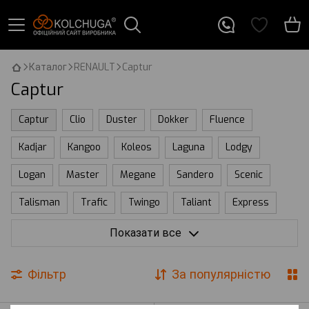
Каталог
RENAULT
Captur
Captur
Captur
Clio
Duster
Dokker
Fluence
Kadjar
Kangoo
Koleos
Laguna
Lodgy
Logan
Master
Megane
Sandero
Scenic
Talisman
Trafic
Twingo
Taliant
Express
Kardian
Espace
Vel Satis
Truck
Symbioz
Показати все
City
Thalia
Symbol
Фільтр
За популярністю