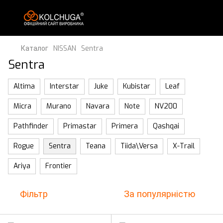
Каталог
NISSAN
Sentra
Sentra
Altima
Interstar
Juke
Kubistar
Leaf
Micra
Murano
Navara
Note
NV200
Pathfinder
Primastar
Primera
Qashqai
Rogue
Sentra
Teana
Tiida\Versa
X-Trail
Ariya
Frontier
Фільтр
За популярністю