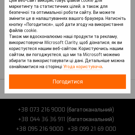
Цей веб-сайт використовує файли cookie для
маркетингу та статистичних цілей, а також для
безпечної та оптимальної роботи сайту. Ви можете
змінити це в налаштуваннях вашого браузера. Натисніть
кнопку «Погодитися», щоб дати згоду на використання
файлів cookie.
Артикул: Atlas (2016-2020 р.) I
Також ми вдосконалюємо наші продукти та рекламу,
покоління
використовуючи Microsoft Clarity, щоб дізнатися, як ви
VOLKSWAGEN
користуєтеся нашим веб-сайтом. Користуючись нашим
Захист на Volkswagen
сайтом, ви погоджуєтеся, що ми та Microsoft можемо
Atlas (2016-2020 р.) I
збирати та використовувати ці дані. Детальніше можна
покоління
ознайомитися на сторінці
Угода користувача
.
В наявності
Погодитися
+38 073 216 9000 (багатоканальний)
+38 044 36 36 911 (багатоканальний)
+38 095 216 9000
+38 099 21 69 000