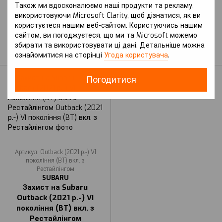
SUBARU
Захист на Subaru
Також ми вдосконалюємо наші продукти та рекламу,
Захист на Subaru
Outback (2012-2014 р.) IV
використовуючи Microsoft Clarity, щоб дізнатися, як ви
Outback (2014-2021 р.) V
покоління (BR)
користуєтеся нашим веб-сайтом. Користуючись нашим
покоління (BS) вкл. з
Рестайлінг
сайтом, ви погоджуєтеся, що ми та Microsoft можемо
Рестайлінгом
В наявності
збирати та використовувати ці дані. Детальніше можна
В наявності
ознайомитися на сторінці
Угода користувача
.
Погодитися
Артикул: Outback (2021 р.-) VI
покоління (BT) вкл. з
Рестайлінгом
SUBARU
Захист на Subaru
Outback (2021 р.-) VI
покоління (BT) вкл. з
Рестайлінгом