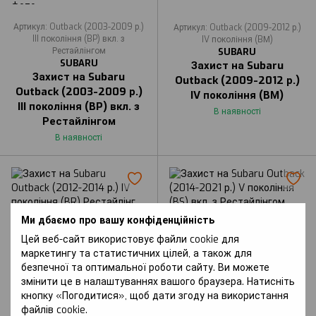
Артикул: Outback (2003-2009 р.)
Артикул: Outback (2009-2012 р.)
III покоління (BP) вкл. з
IV покоління (BМ)
Рестайлінгом
SUBARU
SUBARU
Захист на Subaru
Захист на Subaru
Outback (2009-2012 р.)
Outback (2003-2009 р.)
IV покоління (BМ)
III покоління (BP) вкл. з
В наявності
Рестайлінгом
В наявності
Ми дбаємо про вашу конфіденційність
Цей веб-сайт використовує файли cookie для
маркетингу та статистичних цілей, а також для
безпечної та оптимальної роботи сайту. Ви можете
Артикул: Outback (2012-2014 р.) IV
Артикул: Outback (2014-2021 р.) V
змінити це в налаштуваннях вашого браузера. Натисніть
покоління (BR) Рестайлінг
покоління (BS) вкл. з
кнопку «Погодитися», щоб дати згоду на використання
SUBARU
Рестайлінгом
файлів cookie.