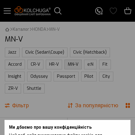
Каталог
HONDA
MN-V
MN-V
Jazz
Civic (Sedan\Coupe)
Civic (Hatchback)
Accord
CR-V
HR-V
MN-V
e:N
Fit
Insight
Odyssey
Passport
Pilot
City
ZR-V
Shuttle
Фільтр
За популярністю
Ми дбаємо про вашу конфіденційність