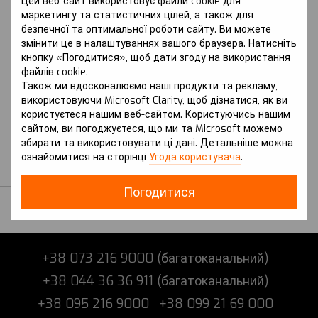
Цей веб-сайт використовує файли cookie для
маркетингу та статистичних цілей, а також для
безпечної та оптимальної роботи сайту. Ви можете
змінити це в налаштуваннях вашого браузера. Натисніть
кнопку «Погодитися», щоб дати згоду на використання
файлів cookie.
Артикул: MN-V (2020 р.-) II
Також ми вдосконалюємо наші продукти та рекламу,
покоління (RU)
використовуючи Microsoft Clarity, щоб дізнатися, як ви
HONDA
користуєтеся нашим веб-сайтом. Користуючись нашим
Захист на Honda MN-V
сайтом, ви погоджуєтеся, що ми та Microsoft можемо
(2020 р.-) II покоління
збирати та використовувати ці дані. Детальніше можна
(RU)
ознайомитися на сторінці
Угода користувача
.
В наявності
Погодитися
+38 073 216 9000 (багатоканальний)
+38 044 36 36 911 (багатоканальний)
+38 095 216 9000
+38 099 21 69 000