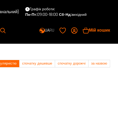
Графік роботи:
канальний)
Пн-Пт:
09:00-18:00
Сб-Нд:
вихідний
Мій кошик
UA
RU
пулярністю
спочатку дешевше
спочатку дорожчі
за назвою