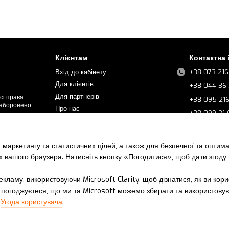
Клієнтам
Контактна
Вхід до кабінету
+38 073 216
Для клієнтів
+38 044 36 
Для партнерів
сі права
+38 095 21
заборонено.
Про нас
+38 099 21
Контакти
+38 068 21
Часті запитання
+38 067 21 
 маркетингу та статистичних цілей, а також для безпечної та оптим
Новини
+38 067 21 
х вашого браузера. Натисніть кнопку «Погодитися», щоб дати згоду
Ми в соцмер
кламу, використовуючи Microsoft Clarity, щоб дізнатися, як ви кор
погоджуєтеся, що ми та Microsoft можемо збирати та використовува
і
Угода користувача
.