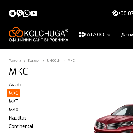
Перейти до основного контенту
+38 07
КАТАЛОГ
Для кл
Головна
Каталог
LINCOLN
MKC
MKC
Aviator
MKC
MKТ
MKX
Nautilus
Continental