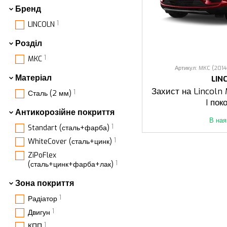
Бренд
1
LINCOLN
Розділ
1
MKC
Артикул: MKC (2014-
Матеріал
LIN
Захист на Lincoln
1
Сталь (2 мм)
I пок
Антикорозійне покриття
В ная
1
Standart (сталь+фарба)
1
WhiteCover (сталь+цинк)
ZiPoFlex
1
(сталь+цинк+фарба+лак)
Зона покриття
1
Радіатор
1
Двигун
1
КПП