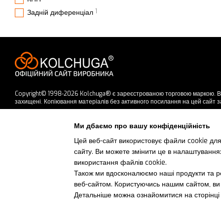
1
Задній диференціал
Copyright© 1998-2026 Kolchuga® є зареєстрованою торговою маркою. В
захищені. Копіювання матеріалів без активного посилання на цей сайт 
Приймаємо до оплати
Ми дбаємо про вашу конфіденційність
Цей веб-сайт використовує файли cookie для
сайту. Ви можете змінити це в налаштування
Мобільна версія
використання файлів cookie.
Також ми вдосконалюємо наші продукти та ре
веб-сайтом. Користуючись нашим сайтом, ви 
Детальніше можна ознайомитися на сторінц