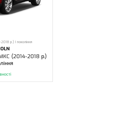
2018 р.) I покоління
COLN
 MKC (2014-2018 р.)
оління
вності