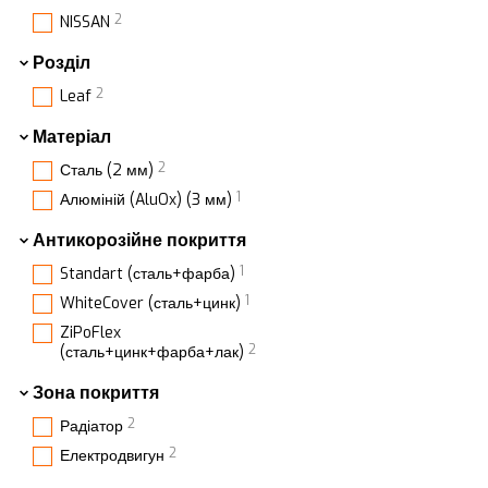
2
NISSAN
Розділ
2
Leaf
Матеріал
2
Сталь (2 мм)
1
Алюміній (AluOx) (3 мм)
Антикорозійне покриття
1
Standart (сталь+фарба)
1
WhiteCover (сталь+цинк)
ZiPoFlex
2
(сталь+цинк+фарба+лак)
Зона покриття
2
Радіатор
2
Електродвигун