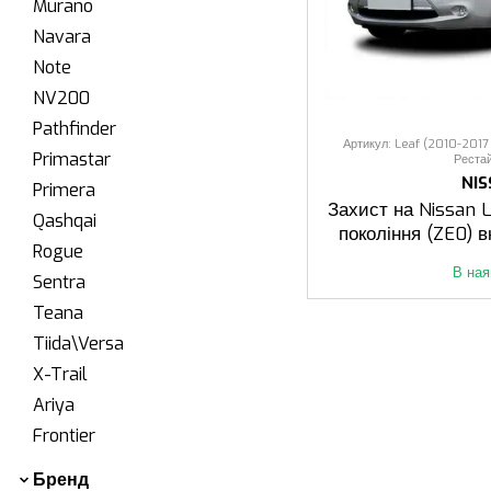
Murano
Navara
Note
NV200
Pathfinder
Артикул: Leaf (2010-2017 р
Primastar
Реста
NI
Primera
Захист на Nissan L
Qashqai
покоління (ZE0) в
Rogue
В ная
Sentra
Teana
Tiida\Versa
X-Trail
Ariya
Frontier
Бренд