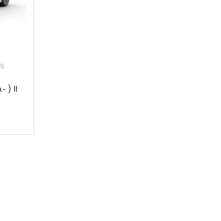
1)
 ) II