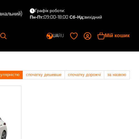
Графік роботи:
канальний)
Пн-Пт:
09:00-18:00
Сб-Нд:
вихідний
Мій кошик
UA
RU
пулярністю
спочатку дешевше
спочатку дорожчі
за назвою