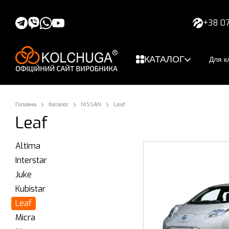
Перейти до основного контенту
+38 07
КАТАЛОГ
Для кл
Головна
Каталог
NISSAN
Leaf
Leaf
Altima
Interstar
Juke
Kubistar
Leaf
Micra