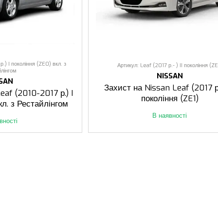
.) I покоління (ZE0) вкл. з
Артикул: Leaf (2017 р.- ) II покоління (ZE
йлінгом
NISSAN
SSAN
Захист на Nissan Leaf (2017 р.-
eaf (2010-2017 р.) I
покоління (ZE1)
кл. з Рестайлінгом
В наявності
вності