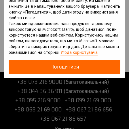
безпечної та оптимальної роботи сайту. Ви можете
змінити це в налаштуваннях вашого браузера. Натисніть
Артикул: Patriot (2006-2010 р.) I
Артикул: Patriot (2011-2017 р.) I
кнопку «Погодитися», щоб дати згоду на використання
покоління (MK74)
покоління (MK74) Рестайлінг
файлів cookie.
JEEP
JEEP
Також ми вдосконалюємо наші продукти та рекламу,
Захист на Jeep Patriot
Захист на Jeep Patriot
використовуючи Microsoft Clarity, щоб дізнатися, як ви
(2006-2010 р.) I
(2011-2017 р.) I покоління
користуєтеся нашим веб-сайтом. Користуючись нашим
покоління (MK74)
(MK74) Рестайлінг
сайтом, ви погоджуєтеся, що ми та Microsoft можемо
В наявності
В наявності
збирати та використовувати ці дані. Детальніше можна
ознайомитися на сторінці
Угода користувача
.
Погодитися
+38 073 216 9000 (багатоканальний)
+38 044 36 36 911 (багатоканальний)
+38 095 216 9000
+38 099 21 69 000
+38 068 21 69 000
+38 067 21 86 656
+38 067 21 86 657