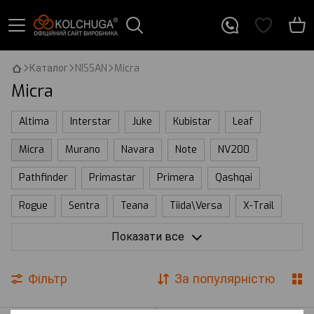
Каталог
NISSAN
Micra
Micra
Altima
Interstar
Juke
Kubistar
Leaf
Micra
Murano
Navara
Note
NV200
Pathfinder
Primastar
Primera
Qashqai
Rogue
Sentra
Teana
Tiida\Versa
X-Trail
Ariya
Frontier
Показати все
Фільтр
За популярністю