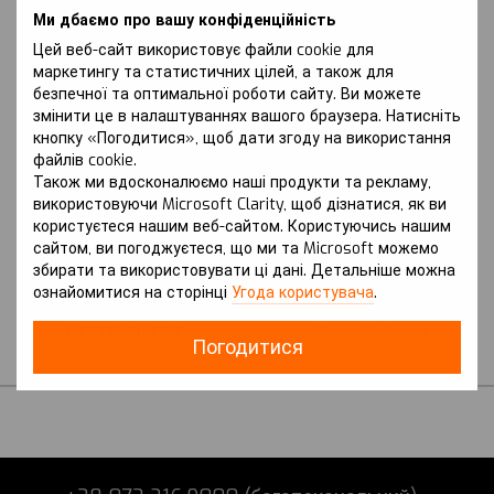
Ми дбаємо про вашу конфіденційність
Цей веб-сайт використовує файли cookie для
маркетингу та статистичних цілей, а також для
безпечної та оптимальної роботи сайту. Ви можете
змінити це в налаштуваннях вашого браузера. Натисніть
кнопку «Погодитися», щоб дати згоду на використання
файлів cookie.
Також ми вдосконалюємо наші продукти та рекламу,
Артикул: Micra (2003-2010 р.) III
Артикул: Micra (2010-2016 р.) IV
покоління (K12) вкл. з
використовуючи Microsoft Clarity, щоб дізнатися, як ви
покоління (K13) вкл. з
Рестайлінгом
Рестайлінгом
користуєтеся нашим веб-сайтом. Користуючись нашим
NISSAN
NISSAN
сайтом, ви погоджуєтеся, що ми та Microsoft можемо
Захист на Nissan Micra
Захист на Nissan Micra
збирати та використовувати ці дані. Детальніше можна
(2003-2010 р.) III
(2010-2016 р.) IV
ознайомитися на сторінці
Угода користувача
.
покоління (K12) вкл. з
покоління (K13) вкл. з
Рестайлінгом
Рестайлінгом
Погодитися
В наявності
В наявності