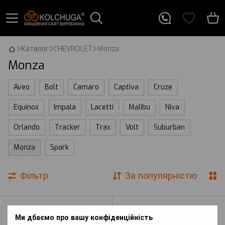
Каталог
CHEVROLET
Monza
Monza
Aveo
Bolt
Camaro
Captiva
Cruze
Equinox
Impala
Lacetti
Malibu
Niva
Orlando
Tracker
Trax
Volt
Suburban
Monza
Spark
Фільтр
За популярністю
Ми дбаємо про вашу конфіденційність