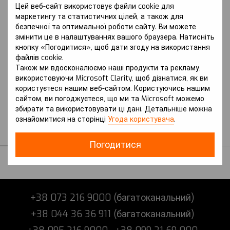
Цей веб-сайт використовує файли cookie для
маркетингу та статистичних цілей, а також для
безпечної та оптимальної роботи сайту. Ви можете
змінити це в налаштуваннях вашого браузера. Натисніть
кнопку «Погодитися», щоб дати згоду на використання
файлів cookie.
Артикул: Monza (China) (2019 р.-)
Також ми вдосконалюємо наші продукти та рекламу,
I покоління вкл. з Рестайлінгом
використовуючи Microsoft Clarity, щоб дізнатися, як ви
CHEVROLET
Захист на Chevrolet
користуєтеся нашим веб-сайтом. Користуючись нашим
сайтом, ви погоджуєтеся, що ми та Microsoft можемо
Monza (China) (2019 р.-) I
збирати та використовувати ці дані. Детальніше можна
покоління вкл. з
ознайомитися на сторінці
Угода користувача
.
Рестайлінгом
В наявності
Погодитися
+38 073 216 9000 (багатоканальний)
+38 044 36 36 911 (багатоканальний)